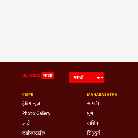
बातम्या
MAHARASHTRA
ट्रेडिंग न्यूज
सांगली
Photo Gallery
पुणे
ऑटो
नाशिक
लाईफस्टाईल
सिंधुदुर्ग