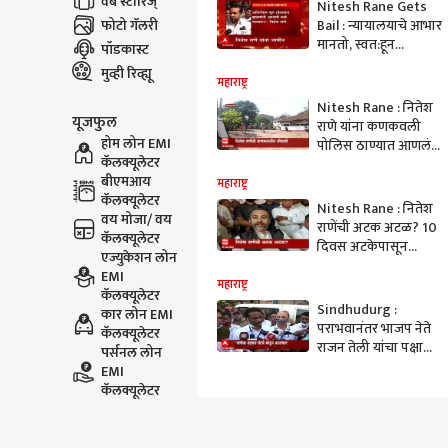
वेब स्टोरिज्
Nitesh Rane Gets
फोटो गॅलरी
Bail : न्यायालयाचे आभार
मानतो, स्वत:हून
पॉडकास्ट
पोलिसांसमोर सरेंडर
मुव्ही रिव्ह्यू
झालो : नितेश राणे
महाराष्ट्र
Nitesh Rane : नितेश
यूजफुल
राणे यांना कणकवली
होम लोन EMI
पोलिस ठाण्यात आणलं,
कॅलक्यूलेटर
नितेश राणे यांची चौकशी
बीएमआय
होणार : ABP Majha
महाराष्ट्र
कॅलक्यूलेटर
Nitesh Rane : नितेश
वय मोजा/ वय
राणेंची अटक अटळ? 10
कॅलक्यूलेटर
दिवस अटकेपासून
एज्युकेशन लोन
दिलासा : ABP Majha
EMI
महाराष्ट्र
कॅलक्यूलेटर
Sindhudurg :
कार लोन EMI
पराभवानंतर भाजप नेते
कॅलक्यूलेटर
राजन तेली यांचा पक्षाच्या
पर्सनल लोन
जिल्हाध्यक्ष पदाचा
EMI
राजीनामा
कॅलक्यूलेटर