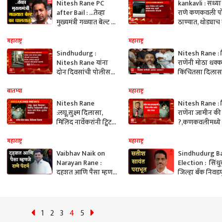
Nitesh Rane PC
kankavli : सध्या
after Bail : ...तेव्हा
राणे कणकवली प
मुख्यमंत्री गळ्यात बेल्ट का
ठाण्यात, थोड्याच
घालतात? नितेश राणे
न्यायलयात हजर 
यांचा हल्लाबोल
:ABP Majha
महाराष्ट्र
महाराष्ट्र
Sindhudurg :
Nitesh Rane : 
Nitesh Rane यांना
राणेंनी मोठा धक्क
दोन दिवसांची पोलीस
किंचितसा दिलासा
कोठडी, कणकवली
ABP Majha
दिवाणी कोर्टाचा निर्णय
बातम्या
महाराष्ट्र
Nitesh Rane
Nitesh Rane : 
:लघू,सुक्ष्म दिलासा,
राणेंना जामीन क
मिंलिद नार्वेकरांनी ट्विट
?,कणकवलीमध्ये
करत राणे पिता-पुत्रांना
बंदोबस्त तैनात :
डिवचलं :ABP Majha
Majha
महाराष्ट्र
महाराष्ट्र
Vaibhav Naik on
Sindhudurg B
Narayan Rane :
Election : सिंधुदु
दहशत आणि पैसा म्हणजे
जिल्हा बँक निवड
राणे पॅटर्न ABP Majha
धन शक्तीचा वापर
Sindhudurg
सतिश सावंत यांच
आरोप
1
2
3
4
5