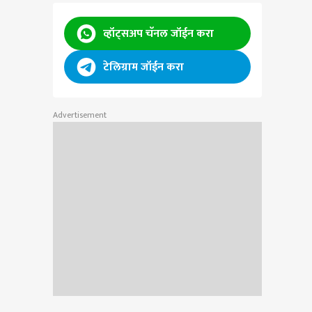
व्हॉट्सअप चॅनल जॉईन करा
टेलिग्राम जॉईन करा
Advertisement