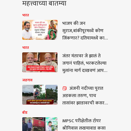
महत्त्वाच्या बातम्या
भारत
भाजप की जन
सुराज,बांकीपूरमध्ये कोण
जिंकणार? दतियामध्ये काय
घडणार? एक्झिट पोलचा
भारत
अंदाज समोर
जंतर मंतरवर जे झालं ते
जगानं पाहिलं, भरकटलेल्या
मुलांना मार्ग दाखवणं आपलं
काम : नरेंद्र मोदी
जळगाव
अंजनी नदीच्या पुरात
अडकला तरुण, पाच
तासांवर झाडावरची कसरत;
बचावासाठी मोठा अडथळा,
बीड
पथकाचे प्रयत्न
MPSC परीक्षेतील टॉपर
 परीक्षेतील टॉपर
श्रीनिवास लखमावाड कसा
ीनिवास लखमावाड कसा