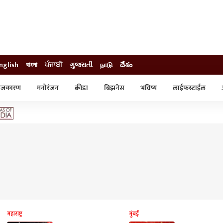
nglish
বাংলা
ਪੰਜਾਬੀ
ગુજરાતી
நாடு
దేశం
ाजकारण
मनोरंजन
क्रीडा
बिझनेस
भविष्य
लाईफस्टाईल
स्टाईल
क्राईम
व्यापार-उद्योग
ट्रेडिंग
ऑटो
महाराष्ट्र
मुंबई