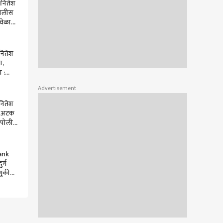
 नितेश
ोलीस
 वेळात
करणार
नितेश
ा,
 :
Advertisement
नितेश
ी अटक
 पोलीस
 ABP
ank
र्ग
णुकीत
,
ा