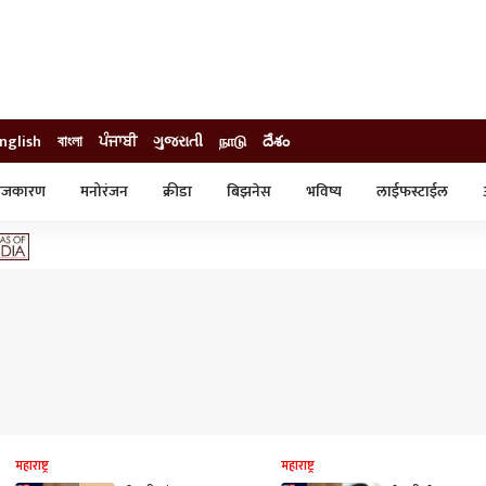
nglish
বাংলা
ਪੰਜਾਬੀ
ગુજરાતી
நாடு
దేశం
ाजकारण
मनोरंजन
क्रीडा
बिझनेस
भविष्य
लाईफस्टाईल
स्टाईल
क्राईम
व्यापार-उद्योग
ट्रेडिंग
ऑटो
महाराष्ट्र
महाराष्ट्र