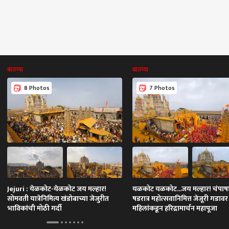
बातम्या
बातम्या
8 Photos
7 Photos
Jejuri : येळकोट-येळकोट जय मल्हार!
यळकोट यळकोट...जय मल्हार! चंपाषष्
सोमवती यात्रेनिमित्य खंडोबाच्या जेजुरीत
षडरात्र महोत्सवानिमित्त जेजूरी गडाव
भाविकांची मोठी गर्दी
महिलांकडून हरिद्रामार्चन महापूजा