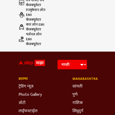
वय मोजा/ वय
कॅलक्यूलेटर
एज्युकेशन लोन
EMI
कॅलक्यूलेटर
कार लोन EMI
कॅलक्यूलेटर
पर्सनल लोन
EMI
कॅलक्यूलेटर
बातम्या
MAHARASHTRA
ट्रेडिंग न्यूज
सांगली
Photo Gallery
पुणे
ऑटो
नाशिक
लाईफस्टाईल
सिंधुदुर्ग