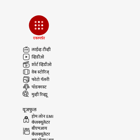
एक्स्प्लोर
लाईव्ह टीव्ही
व्हिडीओ
शॉर्ट व्हिडीओ
वेब स्टोरिज्
फोटो गॅलरी
पॉडकास्ट
मुव्ही रिव्ह्यू
यूजफुल
होम लोन EMI
कॅलक्यूलेटर
बीएमआय
कॅलक्यूलेटर