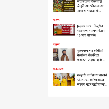
सदानंदाचा येळकोट!
जेजुरीच्या खंडेरायाच्या
गाभाऱ्यात द्राक्षाची
आकर्षक सजावट,
कामदा एकादशीनिमित्त
NEWS
सजला मल्हारीचा दरबार!
Jejuri Fire : जेजुरीत
भंडाऱ्याचा भडका होऊन
16 जण भाजले!
बातम्या
मुख्यमंत्र्यांच्या ओबीसी
नेत्यांच्या बैठकीला
डावललं; लक्ष्मण हाकेंची
नाराजी, घेतला मोठा
निर्णय
राजकारण
मल्हारी मार्तंडाच्या नावानं
चांगभलं... कारेगावच्या
सरपंच मॅडम खंडोबाच्या
दर्शनाला Photos