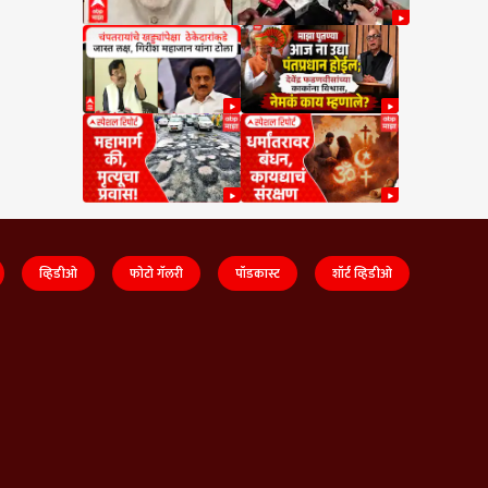
व्हिडीओ
फोटो गॅलरी
पॉडकास्ट
शॉर्ट व्हिडीओ