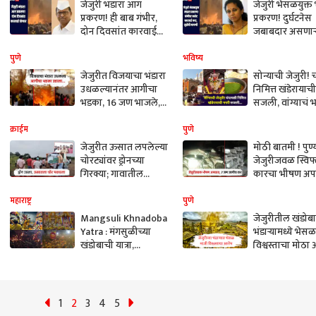
जेजुरी भंडारा आग
जेजुरी भेसळयुक्त 
प्रकरण! ही बाब गंभीर,
प्रकरण! दुर्घटनेस
दोन दिवसांत कारवाई
जबाबदार असणाऱ्
होणार, मंत्री झिरवाळ
कठोर कारवाई कर
यांची माहिती
सुप्रिया सुळेंची 
पुणे
भविष्य
जेजुरीत विजयाचा भंडारा
सोन्याची जेजुरी! च
उधळल्यानंतर आगीचा
निमित्त खंडेरायाच
भडका, 16 जण भाजले,
सजली, वांग्याचं 
नव्या नगरसेवकांचाही
पुरणपोळी, धार्मि
समावेश
क्षणचित्रे पाहा..
क्राईम
पुणे
जेजुरीत ऊसात लपलेल्या
मोठी बातमी ! पुण
चोरट्यांवर ड्रोनच्या
जेजुरीजवळ स्विफ
गिरक्या; गावातील
कारचा भीषण अप
तरुणाईच्या मदतीने
जण जागीच ठार, 5
सिनेस्टाईल अटक
जखमी
महाराष्ट्र
पुणे
Mangsuli Khnadoba
जेजुरीतील खंडोबा
Yatra : मंगसुळीच्या
भंडाऱ्यामध्ये भेस
खंडोबाची यात्रा,
विश्वस्ताचा मोठा
भाविकांची दर्शनासाठी
गर्दी उसळली
1
2
3
4
5