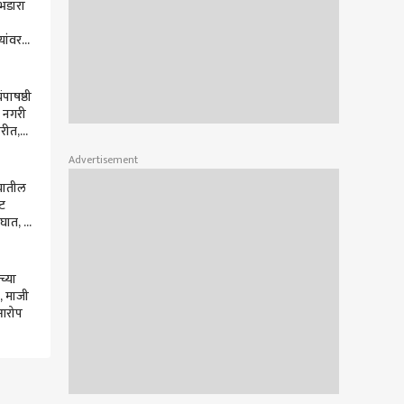
भंडारा
यांवर
ा,
मागणी
ंपाषष्ठी
ी नगरी
भरीत,
क विधी,
Advertisement
्यातील
्ट
घात, 7
 गंभीर
च्या
ळ, माजी
 आरोप