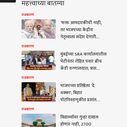
महत्त्वाच्या बातम्या
राजकारण
'फक्त आमदारकीची नाही,
तर भाजपच्या केंद्रीय
नेतृत्वाला संदेश देणारी
निवडणूक..' थेट भाजप
राजकारण
अध्यक्षांच्या बालेकिल्ल्याला
मुंबईच्या SRA कार्यालयातील
भगदाड पाडताच बांकीपूरचे
भेटीनंतर रोहित पवार ब्रीच
बाॅस प्रशांत किशोर काय
कँडी रुग्णालयात; त्रास
काय म्हणाले?
जाणवू लागल्याने
राजकारण
उपचारासाठी दाखल
भाजपच्या प्रतिष्ठेला 'दे
कारण
धक्का'; बिहार
पोटनिवडणुकीत प्रशांत
किशोरांचा मोठा विजय, 30
राजकारण
वर्षांपासूनच्या
विद्यार्थ्यांवर गुन्हा दाखल
ार्थ्यांवर गुन्हा दाखल
बालेकिल्ल्याला सुरुंग
होणार नाही, 2700
र नाही, 2700