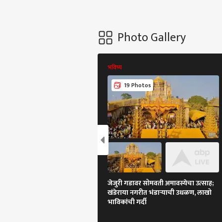
Photo Gallery
भविष्य
19 Photos
जेजुरी गडावर सोमवती अमावस्येचा उत्साह;
खंडेराया नगरीत भंडाऱ्याची उधळण, लाखो
भाविकांची गर्दी