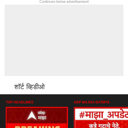
Continues below advertisement
शॉर्ट व्हिडीओ
TOP HEADLINES
ABP MAJHA BATMYA