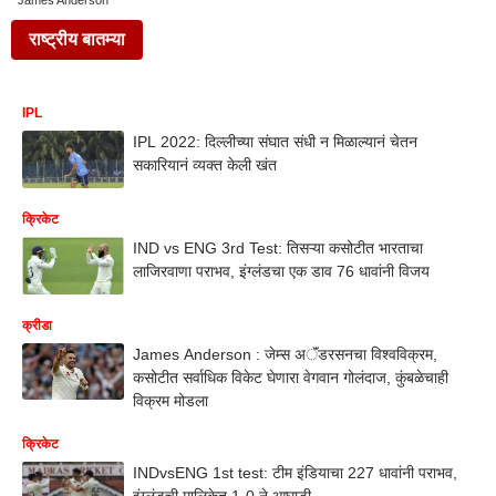
James Anderson
राष्ट्रीय बातम्या
IPL
IPL 2022: दिल्लीच्या संघात संधी न मिळाल्यानं चेतन
सकारियानं व्यक्त केली खंत
क्रिकेट
IND vs ENG 3rd Test: तिसऱ्या कसोटीत भारताचा
लाजिरवाणा पराभव, इंग्लंडचा एक डाव 76 धावांनी विजय
क्रीडा
James Anderson : जेम्स अॅंडरसनचा विश्वविक्रम,
कसोटीत सर्वाधिक विकेट घेणारा वेगवान गोलंदाज, कुंबळेचाही
विक्रम मोडला
क्रिकेट
INDvsENG 1st test: टीम इंडियाचा 227 धावांनी पराभव,
इंग्लंडची मालिकेत 1-0 ने आघाडी