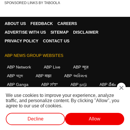
SPONSORED LINKS BY TABOOLA
ABOUT US
FEEDBACK
CAREERS
ADVERTISE WITH US
SITEMAP
DISCLAIMER
PRIVACY POLICY
CONTACT US
ABP NEWS GROUP WEBSITES
ABP Network
ABP Live
ABP न्यूज़
ABP আনন্দ
ABP माझा
ABP અસ્મિતા
ABP Ganga
ABP ਸਾਂਝਾ
ABP நாடு
ABP దేశం
×
We use cookies to improve your experience, analyze
FOLLOW US
traffic, and personalize content. By clicking "Allow", you
agree to our use of cookies.
Decline
Allow
This website follows the
DNPA Code of Ethics.
Copyright@2026.
All rights reserved.
लाईव्ह टीव्ही
शॉर्ट व्हिडीओ
व्हिडीओ
पॉडकास्ट