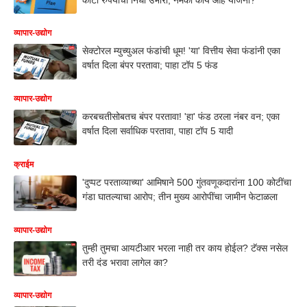
व्यापार-उद्योग
सेक्टोरल म्युच्युअल फंडांची धूम! 'या' वित्तीय सेवा फंडांनी एका
वर्षात दिला बंपर परतावा; पाहा टॉप 5 फंड
व्यापार-उद्योग
करबचतीसोबतच बंपर परतावा! 'हा' फंड ठरला नंबर वन; एका
वर्षात दिला सर्वाधिक परतावा, पाहा टॉप 5 यादी
क्राईम
'दुप्पट परताव्याच्या' आमिषाने 500 गुंतवणूकदारांना 100 कोटींचा
गंडा घातल्याचा आरोप; तीन मुख्य आरोपींचा जामीन फेटाळला
व्यापार-उद्योग
तुम्ही तुमचा आयटीआर भरला नाही तर काय होईल? टॅक्स नसेल
तरी दंड भरावा लागेल का?
व्यापार-उद्योग