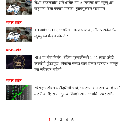
शेअर बाजारातील अस्थिरतेत 'या' 5 फ्लेक्सी कॅप म्युच्युअल
फंड्सनी दिला दमदार परतावा; गुंतवणूकदार मालामाल
व्यापार-उद्योग
10 वर्षांत 500 टक्क्यांपेक्षा जास्त परतावा, टॉप 5 स्मॉल कॅप
म्युच्युअल फंड्स कोणते?
व्यापार-उद्योग
RBI चा मोठा निर्णय! बँकिंग प्रणालीमध्ये 1.41 लाख कोटी
रुपयांची गुंतवणूक, लोकांना नेमका काय होणार फायदा? जाणून
घ्या सविस्तर माहिती
व्यापार-उद्योग
स्पेसएक्ससोबत भागीदारीची चर्चा, घसरत्या बाजारात 'या' शेअरने
मारली बाजी; सलग दुसऱ्या दिवशी 20 टक्क्यांचे अप्पर सर्किट
1
2
3
4
5