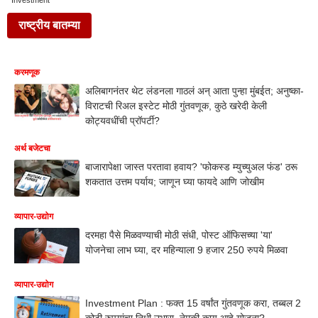
Investment
राष्ट्रीय बातम्या
करमणूक
अलिबागनंतर थेट लंडनला गाठलं अन् आता पुन्हा मुंबईत; अनुष्का-
विराटची रिअल इस्टेट मोठी गुंतवणूक, कुठे खरेदी केली
कोट्यवधींची प्रॉपर्टी?
अर्थ बजेटचा
बाजारापेक्षा जास्त परतावा हवाय? 'फोकस्ड म्युच्युअल फंड' ठरू
शकतात उत्तम पर्याय; जाणून घ्या फायदे आणि जोखीम
व्यापार-उद्योग
दरमहा पैसे मिळवण्याची मोठी संधी, पोस्ट ऑफिसच्या 'या'
योजनेचा लाभ घ्या, दर महिन्याला 9 हजार 250 रुपये मिळवा
व्यापार-उद्योग
Investment Plan : फक्त 15 वर्षांत गुंतवणूक करा, तब्बल 2
कोटी रुपयांचा निधी उभारा, नेमकी काय आहे योजना?