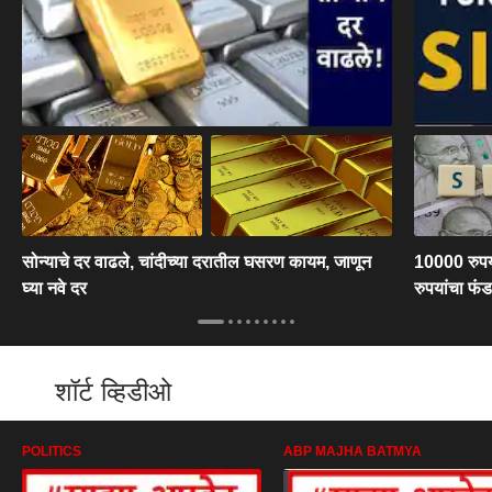
सोन्याचे दर वाढले, चांदीच्या दरातील घसरण कायम, जाणून
10000 रुपयां
घ्या नवे दर
रुपयांचा फं
शॉर्ट व्हिडीओ
POLITICS
ABP MAJHA BATMYA