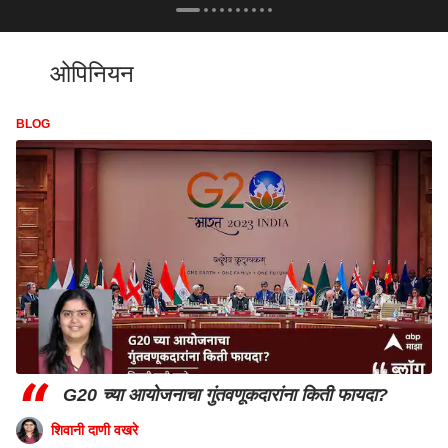
ओपिनियन
BLOG
“
G20 च्या आयोजनाचा गुंतवणूकदारांना किती फायदा?
शिवानी दाणी वखरे