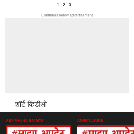
1
2
3
Continues below advertisement
शॉर्ट व्हिडीओ
ABP MAJHA BATMYA
AGRICULTURE