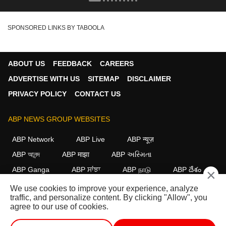
SPONSORED LINKS BY TABOOLA
ABOUT US
FEEDBACK
CAREERS
ADVERTISE WITH US
SITEMAP
DISCLAIMER
PRIVACY POLICY
CONTACT US
ABP NEWS GROUP WEBSITES
ABP Network
ABP Live
ABP न्यूज़
ABP আনন্দ
ABP माझा
ABP અસ્મિતા
ABP Ganga
ABP ਸਾਂਝਾ
ABP நாடு
ABP దేశం
×
We use cookies to improve your experience, analyze
FOLLOW US
traffic, and personalize content. By clicking "Allow", you
agree to our use of cookies.