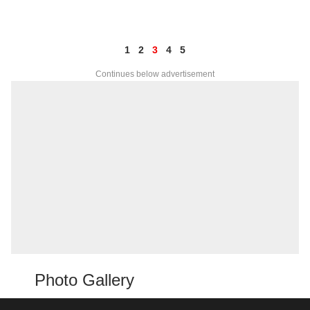
1
2
3
4
5
Continues below advertisement
Photo Gallery