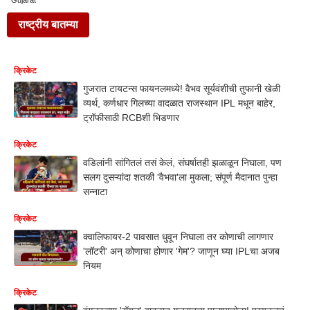
Gujarat
राष्ट्रीय बातम्या
क्रिकेट
गुजरात टायटन्स फायनलमध्ये! वैभव सूर्यवंशीची तुफानी खेळी
व्यर्थ, कर्णधार गिलच्या वादळात राजस्थान IPL मधून बाहेर,
ट्रॉफीसाठी RCBशी भिडणार
क्रिकेट
वडिलांनी सांगितलं तसं केलं, संघर्षातही झळाळून निघाला, पण
सलग दुसऱ्यांदा शतकी 'वैभवा'ला मुकला; संपूर्ण मैदानात पुन्हा
सन्नाटा
क्रिकेट
क्वालिफायर-2 पावसात धुवून निघाला तर कोणाची लागणार
'लॉटरी' अन् कोणाचा होणार 'गेम'? जाणून घ्या IPLचा अजब
नियम
क्रिकेट