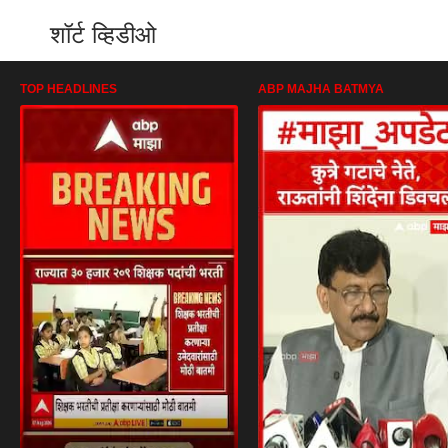
शॉर्ट व्हिडीओ
TOP HEADLINES
ABP MAJHA BATMYA