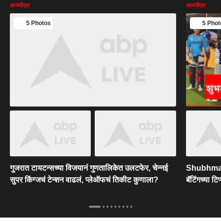
आयपीएल
आयपीएल
5 Photos
5 Phot
गुजरात टायटन्सच्या विजयानं गुणतालिकेत उलटफेर, चेन्नई
Shubhman G
सुपर किंग्जचं टेन्शन वाढलं, प्लेऑफचं तिकीट कुणाला?
बॅटिंगच्या ट