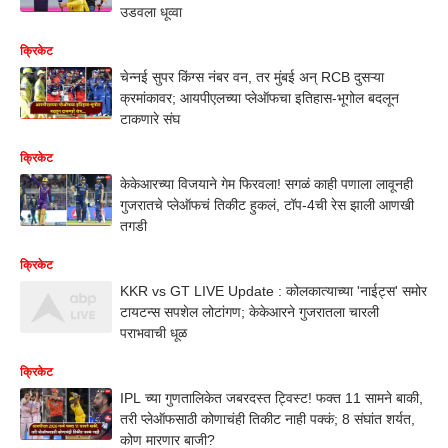
उडवला धूव्वा
क्रिकेट
चेन्नई सुपर किंग्स नंबर वन, तर मुंबई अन् RCB दुसऱ्या
क्रमांकावर; आयपीएलच्या प्लेऑफचा इतिहास-भूगोल बदलून
टाकणारे संघ
क्रिकेट
केकेआरच्या विजयाने गेम फिरवला! सगळं काही पणाला लावूनही
गुजरातचे प्लेऑफचं तिकीट हुकलं, टॉप-4ची रेस झाली आणखी
तगडी
क्रिकेट
KKR vs GT LIVE Update : कोलकात्याच्या 'नाईट्स' समोर
टायटन्स सपशेल लोटांगण; केकेआरने गुजरातला चारली
पराभवाची धूळ
क्रिकेट
IPL च्या गुणतालिकेत जबरदस्त ट्विस्ट! फक्त 11 सामने बाकी,
तरी प्लेऑफसाठी कोणाचंही तिकीट नाही पक्कं; 8 संघांत शर्यत,
कोण मारणार बाजी?