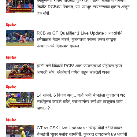
बंगळुरूच्या 'रॉयल' वादळात गुजरातचा पालापाचोळा! फायनलचं
तिकीट RCBच्या खिशात, पण पराभूत टायटन्सच्या हातात अजून
एक संधी
क्रिकेट
RCB vs GT Qualifier 1 Live Update : आरसीबीने
धर्मशाळाचं मैदान मारलं; गुजरातचा पराभव करत बंगळुरू
फायनलमध्ये दिमाखात दाखल
क्रिकेट
हरली तरी जिंकली RCB! आता फायनलमध्ये पोहोचणं झालं
आणखी सोपं; प्लेऑफचं गणित पाहून चाहतेही थक्क
क्रिकेट
14 सामने, 6 विजय अन्... यलो आर्मी चेन्नईला गुजरातने थेट
स्पर्धेतूनच काढले बाहेर, पराभवानंतर कर्णधार ऋतुराज काय
म्हणाला?
क्रिकेट
GT vs CSK Live Updates : नरेंद्र मोदी स्टेडियमवर
चेन्नईची 'सुपर फ्लॉप' कामगिरी; गुजरात टायटन्सने 89 धावांनी