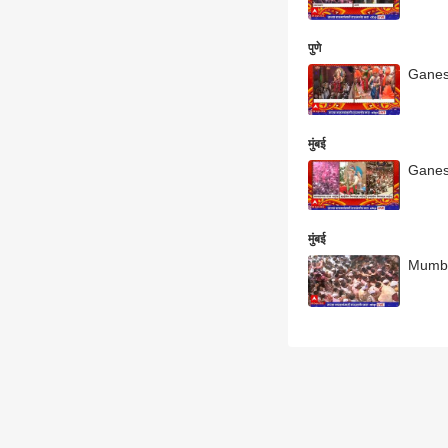
पुणे
Ganesh
मुंबई
Ganesh 
मुंबई
Mumbai 