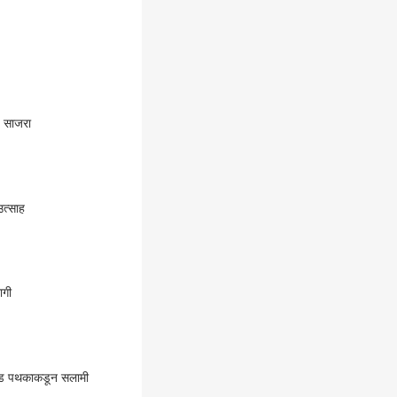
, तर पुण्यातही उत्साह साजरा
उत्साह
ागी
रीय ब्रास बँड पथकाकडून सलामी