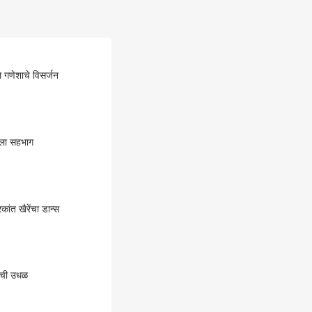
गणेशाचे विसर्जन
तला सहभाग
ंत खैरेंचा डान्स
लाची उधळ