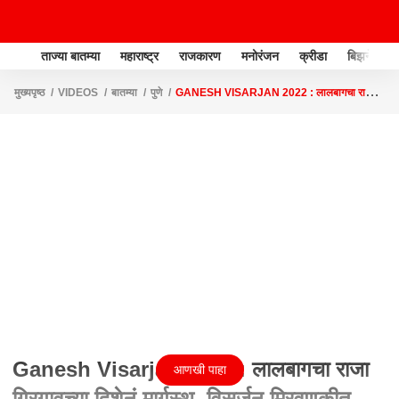
ताज्या बातम्या
महाराष्ट्र
राजकारण
मनोरंजन
क्रीडा
बिझनेस
मुख्यपृष्ठ
VIDEOS
बातम्या
पुणे
GANESH VISARJAN 2022 : लालबागचा राजा
गिरगावच्या दिशेनं मार्गस्थ, विसर्जन मिरवणुकीत गुलालाची उधळ
Ganesh Visarjan 2022 : लालबागचा राजा
आणखी पाहा
गिरगावच्या दिशेनं मार्गस्थ, विसर्जन मिरवणुकीत