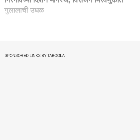
गुलालाची उधळ
Written By :
abp majha web team
09 Sep 2022 03:19 PM (IST)
Ganesh Visarjan 2022 : मुंबईत बाप्पांच्या विसर्जनाच्या मिरवणुकीचा
जल्लोष आज सुरु झालाय.... ढोलताशांचा गजर.... त्यावर बेभान होऊन
SPONSORED LINKS BY TABOOLA
नाचणारे भक्त.... गुलालांची उधळण.... बाप्पावर ठिकठिकाणी होणारी पुष्पवृष्टी
आणि फटाक्यांची आतषबाजी..... मुंबईच्या लालबागमध्ये विसर्जन मिरवणुकीत
दिसणारं हे दृश्य दोन वर्षांनी पुन्हा अनुभवायला मिळत आहे.... बाप्पांचा जयघोष
करत गणेश गल्लीतल्या मुंबईच्या राजाची मिरवणूक सकाळीच सुरु झालीय. तर
लालबागचा राजाही गिरगावच्या दिशेनं मार्गस्थ झालाय
Ganpati Bappa
Ganpati Visarjan
Lalbaug
Tags :
Ganesh Utsav 2022
Ganeshotsav 2022
Ganesh Chaturthi 2022
Ganesh Chaturthi
Ganesh Visarjan 2022
Ganpati Visarjan 2022