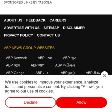
SPONSORED LINKS BY TABOOLA
ABOUT US
FEEDBACK
CAREERS
ADVERTISE WITH US
SITEMAP
DISCLAIMER
PRIVACY POLICY
CONTACT US
ABP NEWS GROUP WEBSITES
ABP Network
ABP Live
ABP न्यूज़
ABP আনন্দ
ABP माझा
ABP અસ્મિતા
ABP Ganga
ABP ਸਾਂਝਾ
ABP நாடு
ABP దేశం
×
We use cookies to improve your experience, analyze
FOLLOW US
traffic, and personalize content. By clicking "Allow", you
agree to our use of cookies.
Decline
Allow
This website follows the
DNPA Code of Ethics.
Copyright@2026.
All rights reserved.
लाईव्ह टीव्ही
शॉर्ट व्हिडीओ
व्हिडीओ
पॉडकास्ट