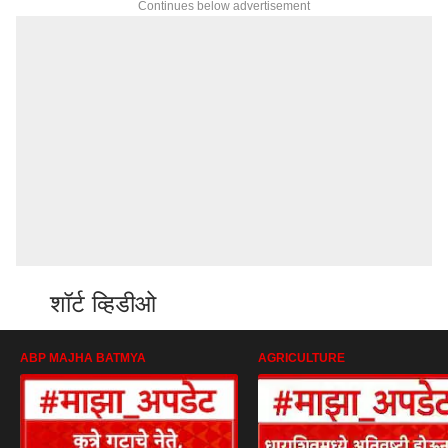
Continues below advertisement
शॉर्ट व्हिडीओ
ABP MAJHA BATMYA
AGRICULTURE