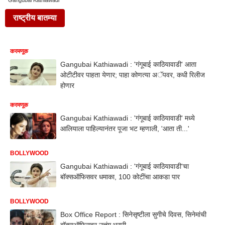
Gangubai Kathiawadi
राष्ट्रीय बातम्या
करमणूक
Gangubai Kathiawadi : 'गंगूबाई काठियावाडी' आता
ओटीटीवर पाहता येणार; पाहा कोणत्या अॅपवर, कधी रिलीज
होणार
करमणूक
Gangubai Kathiawadi : 'गंगूबाई काठियावाडी' मध्ये
आलियाला पाहिल्यानंतर पूजा भट म्हणाली, 'आता ती...'
BOLLYWOOD
Gangubai Kathiawadi : 'गंगूबाई काठियावाडी'चा
बॉक्सऑफिसवर धमाका, 100 कोटींचा आकडा पार
BOLLYWOOD
Box Office Report : सिनेसृष्टीला सुगीचे दिवस, सिनेमांची
बॉक्सऑफिसवर उत्तुंग भरारी