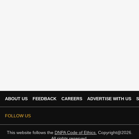
ABOUT US
FEEDBACK
CAREERS
ADVERTISE WITH US
S
FOLLOW US
This website follows the
DNPA Code of Ethics.
Copyright@2026.
All rights reserved.