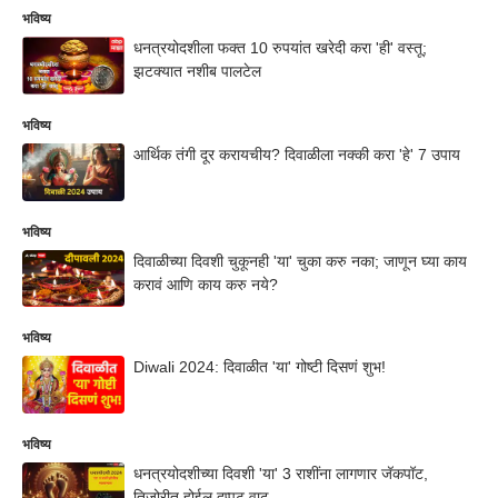
भविष्य
धनत्रयोदशीला फक्त 10 रुपयांत खरेदी करा 'ही' वस्तू;
झटक्यात नशीब पालटेल
भविष्य
आर्थिक तंगी दूर करायचीय? दिवाळीला नक्की करा 'हे' 7 उपाय
भविष्य
दिवाळीच्या दिवशी चुकूनही 'या' चुका करु नका; जाणून घ्या काय
करावं आणि काय करु नये?
भविष्य
Diwali 2024: दिवाळीत 'या' गोष्टी दिसणं शुभ!
भविष्य
धनत्रयोदशीच्या दिवशी 'या' 3 राशींना लागणार जॅकपॉट,
तिजोरीत होईल दुप्पट वाढ