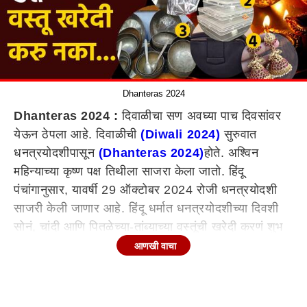
Dhanteras 2024
Dhanteras 2024 :
दिवाळीचा सण अवघ्या पाच दिवसांवर
येऊन ठेपला आहे. दिवाळीची
(Diwali 2024)
सुरुवात
धनत्रयोदशीपासून
(Dhanteras 2024)
होते. अश्विन
महिन्याच्या कृष्ण पक्ष तिथीला साजरा केला जातो. हिंदू
पंचांगानुसार, यावर्षी 29 ऑक्टोबर 2024 रोजी धनत्रयोदशी
साजरी केली जाणार आहे. हिंदू धर्मात धनत्रयोदशीच्या दिवशी
सोनं, चांदी आणि पितळेच्या-तांब्याच्या वस्तूंची खरेदी करणं शुभ
मानलं जातं. मान्यतेनुसार, या दिवशी खरेदी केलेल्या वस्तूंमुळे
आणखी वाचा
घरात सुख-समृद्धी येते. तसेच, धन-संपत्तीत चांगली वाढ होते
असं म्हणतात. पण, या दिवशी काही वस्तू खरेदी करणं शुभ
मानलं जातं. या वस्तू नेमक्या कोणत्या ते जाणून घेऊयात.