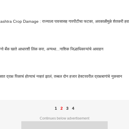
shtra Crop Damage : राज्याला पावसासह गारपीटीचा फटका, अवकाळीमुळे शेतकरी हव
शेतकऱ्यांनो बँक खाते आधारशी लिंक करा, अन्यथा...नाशिक जिल्हाधिकाऱ्यांचे आवाहन
ात द्राक्ष पिकाचं होत्याचं नव्हतं झालं, तब्बल दोन हजार हेक्टरवरील द्राक्षबागांचे नुकसान
1
2
3
4
Continues below advertisement