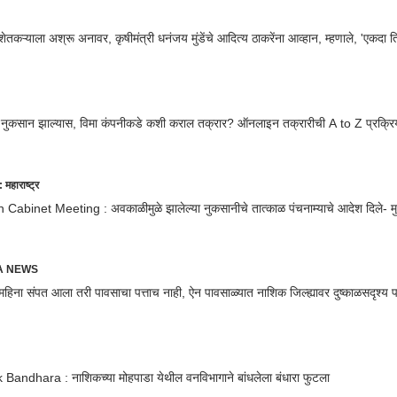
 शेतकऱ्याला अश्रू अनावर, कृषीमंत्री धनंजय मुंडेंचे आदित्य ठाकरेंना आव्हान, म्हणाले, 'एकदा 
 नुकसान झाल्यास, विमा कंपनीकडे कशी कराल तक्रार? ऑनलाइन तक्रारीची A to Z प्रक्रिय
राष्ट्र
abinet Meeting : अवकाळीमुळे झालेल्या नुकसानीचे तात्काळ पंचनाम्याचे आदेश दिले- मुख
RA NEWS
महिना संपत आला तरी पावसाचा पत्ताच नाही, ऐन पावसाळ्यात नाशिक जिल्ह्यावर दुष्काळसदृश्य प
Bandhara : नाशिकच्या मोहपाडा येथील वनविभागाने बांधलेला बंधारा फुटला