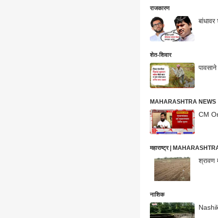
राजकारण
बांधावर
शेत-शिवार
पावसाने
MAHARASHTRA NEWS : महा
CM On C
महाराष्ट्र | MAHARASHT
श्रावण 
नाशिक
Nashik 