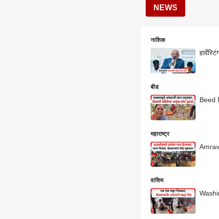
NEWS
नाशिक
हार्वेस्
बीड
Beed Ma
महाराष्ट्र
Amravat
वाशिम
Washim 