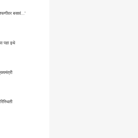
तिफणीवर बसावं...'
ा पहा इथे
्यमंत्री
रिस्थिती