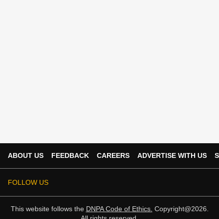
ABOUT US
FEEDBACK
CAREERS
ADVERTISE WITH US
S
FOLLOW US
This website follows the
DNPA Code of Ethics.
Copyright@2026.
All rights reserved.