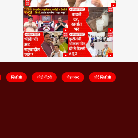
व्हिडीओ
फोटो गॅलरी
पॉडकास्ट
शॉर्ट व्हिडीओ