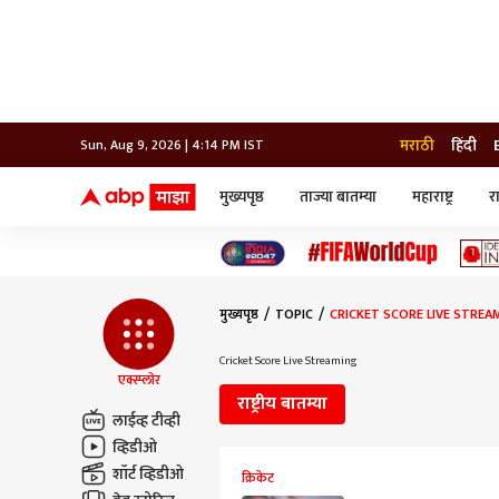
मराठी
हिंदी
Sun, Aug 9, 2026 | 4:14 PM IST
मुख्यपृष्ठ
ताज्या बातम्या
महाराष्ट्र
र
बातम्या
जॅाब माझा
लाईफ
भारत
महाराष्ट्र
टेक-गॅजेट
मुंबई
ऑटो
टेलिव्हिजन
विश्व
विश्व
मुख्यपृष्ठ
TOPIC
CRICKET SCORE LIVE STREA
कोल्हापूर
पुणे
Cricket Score Live Streaming
नवी मुंबई
एक्स्प्लोर
अमरावती
राष्ट्रीय बातम्या
अहमदनगर
लाईव्ह टीव्ही
अकोला
व्हिडीओ
शॉर्ट व्हिडीओ
क्रिकेट