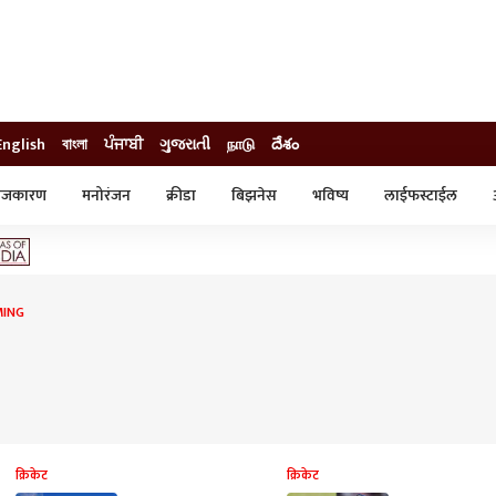
English
বাংলা
ਪੰਜਾਬੀ
ગુજરાતી
நாடு
దేశం
ाजकारण
मनोरंजन
क्रीडा
बिझनेस
भविष्य
लाईफस्टाईल
स्टाईल
क्राईम
व्यापार-उद्योग
ट्रेडिंग
ऑटो
MING
क्रिकेट
क्रिकेट