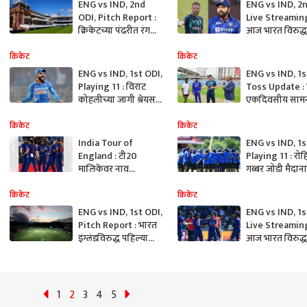
ENG vs IND, 2nd
ENG vs IND, 2
ODI, Pitch Report :
Live Streaming
क्रिकेटच्या पंढरीत रंगणार
आज भारत विरुद्ध इ
दुसरा एकदिवसीय
दुसरा एकदिवसी
सामना; कशी असेल
सामना; कधी, कुठ
क्रिकेट
क्रिकेट
मैदानाची स्थिती, वाचा
पाहाल मॅच?
ENG vs IND, 1st ODI,
ENG vs IND, 1s
सविस्तर
Playing 11 : विराट
Toss Update :
कोहलीच्या जागी श्रेयस
एकदिवसीय साम
अय्यर संघात, कशी आहे
जिंकण्यासाठी भा
भारताची अंतिम 11?
सज्ज; नाणेफेक ज
क्रिकेट
क्रिकेट
गोलंदाजीचा निर्ण
India Tour of
ENG vs IND, 1s
England : टी20
Playing 11 : रोह
मालिकेवर नाव
गब्बर जोडी मैदान
कोरल्यानंतर आता
उतरणार, कशी अ
एकदिवसीय
भारताची अंतिम 1
क्रिकेट
क्रिकेट
मालिकेसाठी भारत सज्ज,
ENG vs IND, 1st ODI,
ENG vs IND, 1s
संपूर्ण माहिती एका
Pitch Report : भारत
Live Streaming
क्लिकवर
इंग्लंडविरुद्ध पहिल्या
आज भारत विरुद्ध इ
वन-डेसाठी सज्ज; कशी
पहिली वन-डे मॅच
असेल मैदानाची स्थिती,
कुठे पाहाल सामन
वाचा सविस्तर
1
2
3
4
5