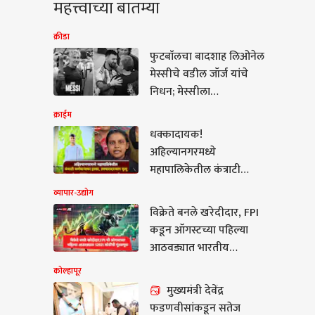
महत्त्वाच्या बातम्या
क्रीडा
फुटबाॅलचा बादशाह लिओनेल
मेस्सीचे वडील जॉर्ज यांचे
निधन; मेस्सीला
घडवण्यासाठी दोन दशकांहून
क्राईम
अधिक काळ सावलीसारखी
धक्कादायक!
साथ
अहिल्यानगरमध्ये
महापालिकेतील कंत्राटी
कर्मचाऱ्यावर हल्ला,
व्यापार-उद्योग
उपचारादरम्यान मृत्यू; चौघांना
विक्रेते बनले खरेदीदार, FPI
ापूर
अटक
कडून ऑगस्टच्या पहिल्या
आठवड्यात भारतीय
बाजारात 12921 कोटींची
कोल्हापूर
गुंतवणूक
मुख्यमंत्री देवेंद्र
मुख्यमंत्री देवेंद्र
फडणवीसांकडून सतेज
वीसांकडून सतेज पाटील