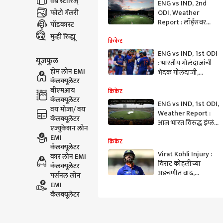
वेब स्टोरिज्
ENG vs IND, 2nd
फोटो गॅलरी
ODI, Weather
Report : लॉर्ड्सवर
पॉडकास्ट
रंगणाऱ्या आजच्या
मुव्ही रिव्ह्यू
सामन्यात पाऊस येणार
क्रिकेट
का? जाणून घ्या
ENG vs IND, 1st ODI
यूजफुल
हवामानाची स्थिती
: भारतीय गोलंदाजांची
होम लोन EMI
भेदक गोलंदाजी,
कॅलक्यूलेटर
बुमराहचा विकेट्सचा
बीएमआय
'सिक्सर', इंग्लंड 110
क्रिकेट
कॅलक्यूलेटर
धावांवर सर्वबाद
ENG vs IND, 1st ODI,
वय मोजा/ वय
Weather Report :
कॅलक्यूलेटर
आज भारत विरुद्ध इंग्लंड
एज्युकेशन लोन
एकदिवसीय सामना;
EMI
पावसाचा व्यत्यय येणार
क्रिकेट
कॅलक्यूलेटर
का? जाणून घ्या
Virat Kohli Injury :
कार लोन EMI
हवामानाची स्थिती
विराट कोहलीच्या
कॅलक्यूलेटर
अडचणीत वाढ,
पर्सनल लोन
दुखापतीमुळे पहिल्या
EMI
एकदिवसीय सामन्याला
कॅलक्यूलेटर
मुकणार?