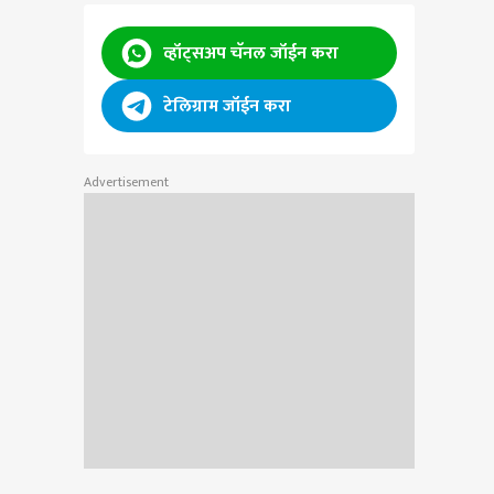
व्हॉट्सअप चॅनल जॉईन करा
टेलिग्राम जॉईन करा
Advertisement