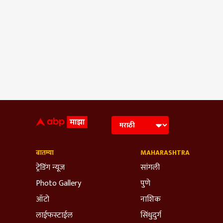
बातम्या
MAHARASHTRA
ट्रेडिंग न्यूज
सांगली
Photo Gallery
पुणे
ऑटो
नाशिक
लाईफस्टाईल
सिंधुदुर्ग