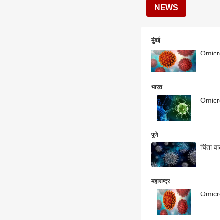
NEWS
मुंबई
Omicro
भारत
Omicro
पुणे
चिंता व
महाराष्ट्र
Omicro