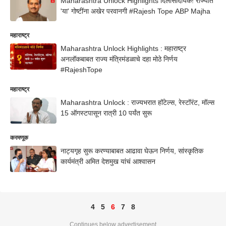
Maharashtra Unlock Highlights दिलासादायक! राज्यात
'या' गोष्टींना अखेर परवानगी #Rajesh Tope ABP Majha
महाराष्ट्र
Maharashtra Unlock Highlights : महाराष्ट्र
अनलॉकबाबत राज्य मंत्रिमंडळाचे दहा मोठे निर्णय
#RajeshTope
महाराष्ट्र
Maharashtra Unlock : राज्यभरात हॉटेल्स, रेस्टॉरंट, मॉल्स
15 ऑगस्टपासून रात्री 10 पर्यंत सुरू
करमणूक
नाट्यगृह सुरू करण्याबाबत आढावा घेऊन निर्णय, सांस्कृतिक
कार्यमंत्री अमित देशमुख यांचं आश्वासन
4
5
6
7
8
Continues below advertisement