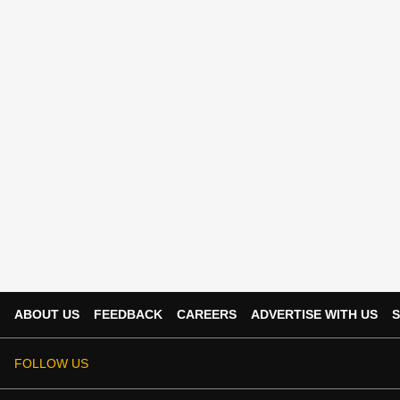
ABOUT US
FEEDBACK
CAREERS
ADVERTISE WITH US
S
FOLLOW US