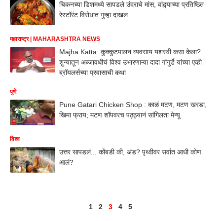
चिकनच्या डिशमध्ये सापडले उंदराचे मांस, वांद्र्याच्या प्रतिष्ठित
रेस्टॉरंट विरोधात गुन्हा दाखल
महाराष्ट्र | MAHARASHTRA NEWS
Majha Katta: कुक्कुटपालन व्यवसाय यशस्वी कसा केला?
शुन्यातून अब्जावधीचं विश्व उभारणाऱ्या दादा गांगुर्डे यांच्या एव्ही
ब्रॉयलर्सच्या प्रवासाची कथा
पुणे
Pune Gatari Chicken Shop : काळं मटण, मटण खरडा,
खिमा फ्राय; मटण शॉपवरच पठ्ठ्यानं सांगिलता मेन्यू
विश्व
उत्तर सापडलं... कोंबडी की, अंड? पृथ्वीवर सर्वात आधी कोण
आलं?
1
2
3
4
5