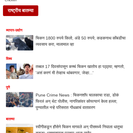
Chicken
राष्ट्रीय बातम्या
व्यापार-उद्योग
चिकन 1800 रुपये किलो, अंडे 50 रुपये; कडकनाथ कोंबडीचा
व्यवसाय करा, मालामाल व्हा
विश्व
तब्बल 17 दिवसांपासून कच्चं चिकन खातोय हा पठ्ठ्या; म्हणतो,
'असं करणं मी तेव्हाच थांबवणार, जेव्हा...'
पुणे
Pune Crime News : चिकनशॉप चालकाचा राडा, डोकं
फिरलं अन् थेट पोलीस, नागरिकांवर कोयत्यानं केला हल्ला;
पुण्यातील नऱ्हे परिसरात गोंधळाचं वातावरण
बातम्या
स्वीगीकडून हौसेने चिकन मागवले अन् पीसमध्ये निघाला धातूचा
तुकडा; धक्कादायक प्रकार आला समोर