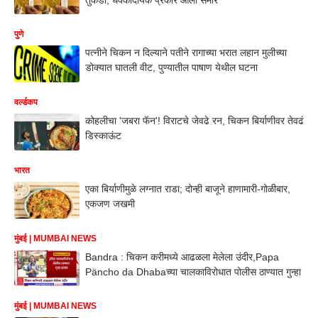
पुणे
पत्नीने चिकन न दिल्याने पतीने रागाच्या भरात लहान मुलीच्या
डोक्यात घातली वीट, पुण्यातील पाषाण येथील घटना
वर्ल्डकप
कोहलीचा 'जबरा फॅन'! विराटचे जेवढे रन, चिकन बिर्याणीवर तेवढं
डिस्काऊंट
भारत
एका बिर्याणीमुळे लग्नात राडा; दोन्ही बाजूने हाणामारी-गोळीबार,
एकजण जखमी
मुंबई | MUMBAI NEWS
Bandra : चिकन करीमध्ये आढळला मेलेला उंदीर,Papa
Päncho da Dhabaच्या चालकाविरोधात पोलीस ठाण्यात गुन्हा
मुंबई | MUMBAI NEWS