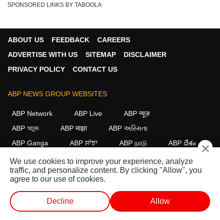
SPONSORED LINKS BY TABOOLA
ABOUT US
FEEDBACK
CAREERS
ADVERTISE WITH US
SITEMAP
DISCLAIMER
PRIVACY POLICY
CONTACT US
ABP NEWS GROUP WEBSITES
ABP Network
ABP Live
ABP न्यूज़
ABP আনন্দ
ABP माझा
ABP અસ્મિતા
ABP Ganga
ABP ਸਾਂਝਾ
ABP நாடு
ABP దేశం
×
We use cookies to improve your experience, analyze
FOLLOW US
traffic, and personalize content. By clicking "Allow", you
agree to our use of cookies.
Decline
Allow
This website follows the
DNPA Code of Ethics.
Copyright@2026.
All rights reserved.
लाईव्ह टीव्ही
शॉर्ट व्हिडीओ
व्हिडीओ
पॉडकास्ट