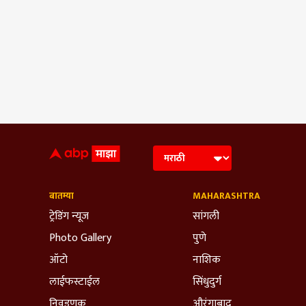
बातम्या
MAHARASHTRA
ट्रेडिंग न्यूज
सांगली
Photo Gallery
पुणे
ऑटो
नाशिक
लाईफस्टाईल
सिंधुदुर्ग
निवडणूक
औरंगाबाद