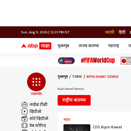
मराठी
हिंदी
Sun, Aug 9, 2026 | 12:23 PM IST
मुख्यपृष्ठ
ताज्या बातम्या
महाराष्ट्र
र
बातम्या
जॅाब माझा
लाईफ
भारत
महाराष्ट्र
टेक-गॅजेट
मुंबई
ऑटो
टेलिव्हिजन
विश्व
विश्व
मुख्यपृष्ठ
TOPIC
BIPIN RAWAT DEMISE
कोल्हापूर
पुणे
Bipin Rawat Demise
नवी मुंबई
एक्स्प्लोर
अमरावती
राष्ट्रीय बातम्या
अहमदनगर
लाईव्ह टीव्ही
अकोला
व्हिडीओ
शॉर्ट व्हिडीओ
भारत
वेब स्टोरिज्
CDS Bipin Rawat