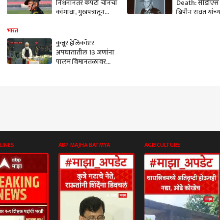
निधनानंतर कपटी चीनचा
Death: सीडीए
कांगावा, मुखपत्रातून
बिपीन रावत यांच्
भारतविरोधी रंग
आज शासकीय इत
अंत्यसंस्कार
भारत
कुन्नूर हेलिकॉप्टर
अपघातातील 13 जणांना
पालम विमानतळावर
श्रद्धांजली, पंतप्रधान
मोदींकडून आदरांजली
LINES
ABP MAJHA BATMYA
AGRICULTURE