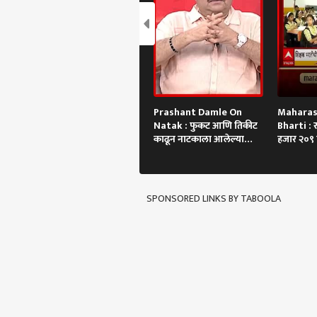
Prashant Damle On
Maharas
Natak : फुकट आणि तिकीट
Bharti : र
काढून नाटकाला आलेल्या
हजार २०९ 
लोकांत फरक
भरती
SPONSORED LINKS BY TABOOLA