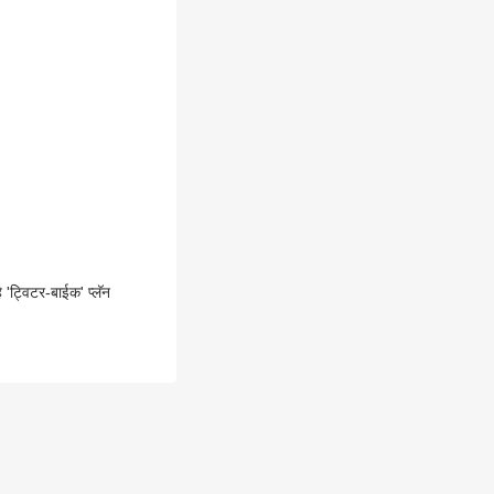
'ट्विटर-बाईक' प्लॅन