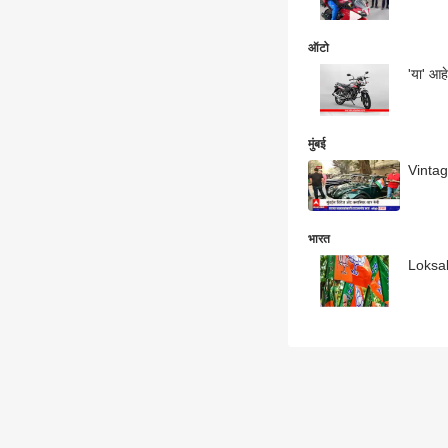
ऑटो
'या' आहे
मुंबई
Vintage
भारत
Loksabh