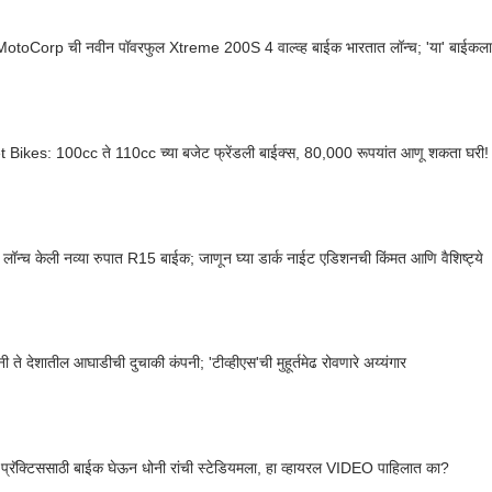
otoCorp ची नवीन पॉवरफुल Xtreme 200S 4 वाल्व्ह बाईक भारतात लॉन्च; 'या' बाईकला 
Budget Bikes: 100cc ते 110cc च्या बजेट फ्रेंडली बाईक्स, 80,000 रूपयांत आणू शकता घरी!
े लॉन्च केली नव्या रुपात R15 बाईक; जाणून घ्या डार्क नाईट एडिशनची किंमत आणि वैशिष्ट्ये
 ते देशातील आघाडीची दुचाकी कंपनी; 'टीव्हीएस'ची मुहूर्तमेढ रोवणारे अय्यंगार
 प्रॅक्टिससाठी बाईक घेऊन धोनी रांची स्टेडियमला, हा व्हायरल VIDEO पाहिलात का?