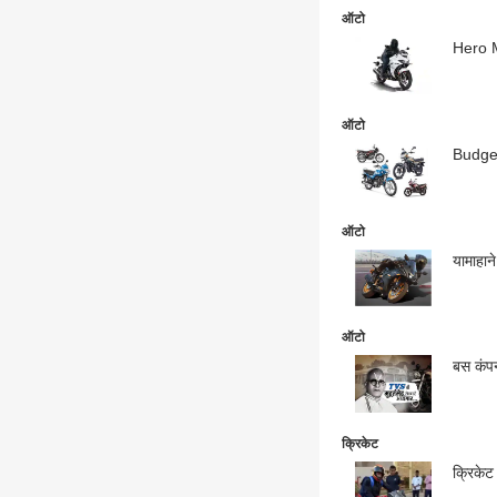
ऑटो
Hero M
ऑटो
ऑटो
यामाहान
ऑटो
बस कंपनी
क्रिकेट
क्रिकेट