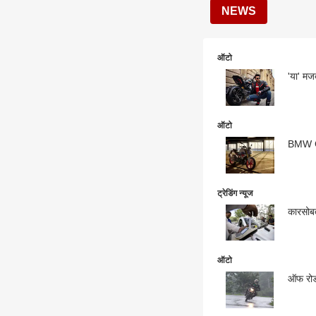
NEWS
ऑटो
'या' मज
ऑटो
BMW G 
ट्रेडिंग न्यूज
कारसोबत
ऑटो
ऑफ रोड 