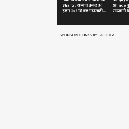
Bharti : राज्यात तब्बल ३०
Shinde कुत्
हजार २०९ शिक्षक पदांसाठी
राऊतांनी श
भरती
SPONSORED LINKS BY TABOOLA
पर्सनल
टॉप
हॅलो गेस्ट
बातम्
आमच्यासोबत जाहिरात करा
प्रायव्हसी पॉलिसी
संपर्क साधा
करिअर
नीट 
फीडबॅक