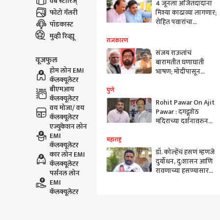
वेब स्टोरिज्
4 जूनला अजितदादांना
फोटो गॅलरी
मिश्या काढाव्या लागणार;
रोहित पवारांचा
पॉडकास्ट
हल्लाबोल
मुव्ही रिव्ह्यू
राजकारण
संजय राऊतांचं
यूजफुल
बारामतीत घणाघाती
होम लोन EMI
भाषण; मोदींपासून
कॅलक्यूलेटर
चंद्रकांत पाटील, अजित
बीएमआय
पवार, एकनाथ शिंदेंवर
पुणे
कॅलक्यूलेटर
अक्षरश: तुटून पडले
Rohit Pawar On Ajit
वय मोजा/ वय
Pawar : दगडूशेठ
कॅलक्यूलेटर
मंदिराच्या दर्शनावरुन
एज्युकेशन लोन
पुतण्याने काकाला
EMI
चांगलंच सुनावलं, म्हणाले
महाराष्ट्र
कॅलक्यूलेटर
संगतीच्या परिणामाने...
डॉ. कोल्हेंचं हसणं म्हणजे
कार लोन EMI
दुर्योधन, दु:शासन आणि
कॅलक्यूलेटर
रावणाच्या हसण्यासारखं;
पर्सनल लोन
अमोल मिटकरींची बोचरी
EMI
टीका
कॅलक्यूलेटर