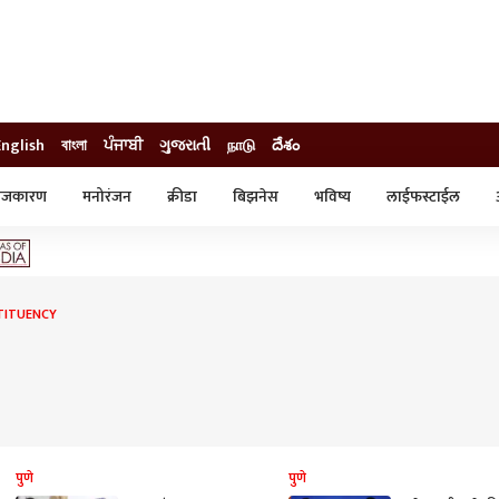
English
বাংলা
ਪੰਜਾਬੀ
ગુજરાતી
நாடு
దేశం
ाजकारण
मनोरंजन
क्रीडा
बिझनेस
भविष्य
लाईफस्टाईल
स्टाईल
क्राईम
व्यापार-उद्योग
ट्रेडिंग
ऑटो
TITUENCY
पुणे
पुणे