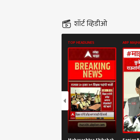
शॉर्ट व्हिडीओ
TOP HEADLINES
ABP MAJH
Maharashtra Shikshak
Sanjay R