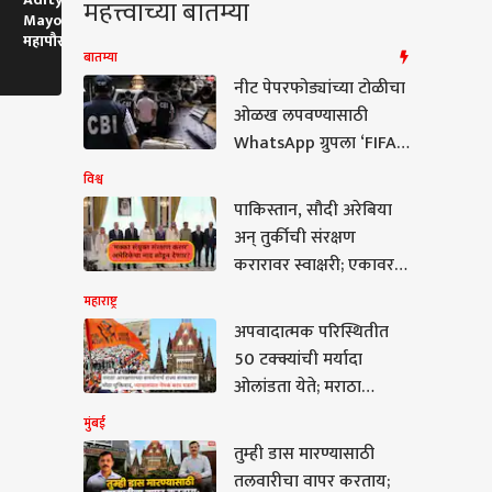
महत्त्वाच्या बातम्या
Mayor Bunglow :
FDI : FDI च्या कर्मचाऱ्यांच्या
Patil Last R
महापौरांना ताजमहाल
सुट्ट्यांबाबत तक्रारी, मुंढे
अमल महाडिकांन
बातम्या
बांधायचा आहे? आदित्य
म्हणाले...
वाय पाटील यांच
ठाकरेंची टीका
नीट पेपरफोड्यांच्या टोळीचा
ओळख लपवण्यासाठी
WhatsApp ग्रुपला ‘FIFA
World Cup 2026’ नाव
विश्व
अन् ‘कैलाश-शिवालिक’ कोड
पाकिस्तान, सौदी अरेबिया
अन् तुर्कीची संरक्षण
करारावर स्वाक्षरी; एकावरचा
हल्ला तिघांवर मानला
महाराष्ट्र
जाणार! संयुक्त प्रशिक्षण,
अपवादात्मक परिस्थितीत
सुरक्षा सहकार्य वाढणार,
50 टक्क्यांची मर्यादा
भारताची किती डोकेदुखी
ओलांडता येते; मराठा
वाढली?
आरक्षणाच्या समर्थनार्थ राज्य
मुंबई
सरकारचा मोठा युक्तिवाद,
तुम्ही डास मारण्यासाठी
न्यायालयात नेमकं काय
ही डास मारण्यासाठी
तलवारीचा वापर करताय;