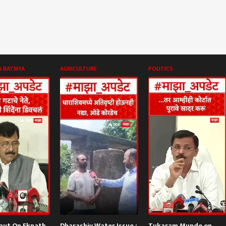
A BATMYA
AGRICULTURE
POLITICS
aut On Eknath
Dharashiv Water Issue :
Tukaram Munde on