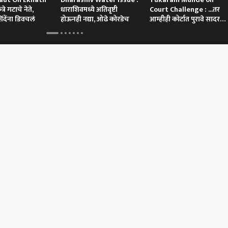
रे गटाचे नेते,
धाराशिवमध्ये अतिवृष्टी
Court Challenge : ...तर
िंदेंना डिवचलं
होऊनही नद्या, ओढे कोरडेच
आम्हीही कोर्टात पुरावे सादर
करू
 कॉर्नर
 आर्टिकल
टॉप रील्स
या
विश्व
महाराष्ट्र
मुंबई
पेपरफोड्यांच्या टोळीचा
पाकिस्तान, सौदी अरेबिया अन्
अपवादात्मक परिस्थितीत 50
तुम्