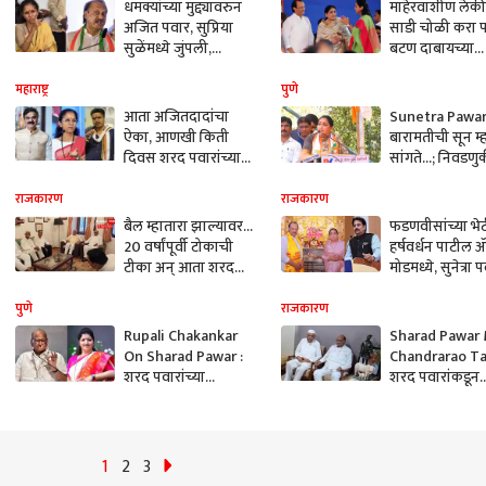
धमक्यांच्या मुद्द्यावरुन
माहेरवाशीण लेक
अजित पवार, सुप्रिया
साडी चोळी करा 
सुळेंमध्ये जुंपली,
बटण दाबायच्या
म्हणाल्या दादांची स्टाईल
भानगडीत पडू नक
सगळ्यांना माहितीये...
अजितदादांचा सुप्
महाराष्ट्र
पुणे
सुळेंवर नाव न घेत
आता अजितदादांचा
Sunetra Pawar
निशाणा
ऐका, आणखी किती
बारामतीची सून म्
दिवस शरद पवारांच्या
सांगते...; निवडणु
नावाने मतं मागणार?
मैदानात सुनेत्रा पव
विजय शिवतारेंनी रोहित
फोडली डरकाळी!
राजकारण
राजकारण
पवार, सुप्रिया सुळेंना
बैल म्हातारा झाल्यावर...
फडणवीसांच्या भे
डिवचलं!
20 वर्षांपूर्वी टोकाची
हर्षवर्धन पाटील 
टीका अन् आता शरद
मोडमध्ये, सुनेत्रा 
पवार 'त्या' जुन्या
अर्ज भरण्यासाठी
विरोधकाला भेटले
गाड्या घेऊन पुण्य
पुणे
राजकारण
Rupali Chakankar
Sharad Pawar
On Sharad Pawar :
Chandrarao Ta
शरद पवारांच्या
शरद पवारांकडून
वक्यव्यावर रुपाली
विरोधकांच्या भेटी
चाकणकर भडकल्या;
भाजपच्या चंद्रराव
म्हणाल्या सुनांना...
तावरेंच्या भेटीला, 
दाराआड 10 मिनिटं
1
2
3