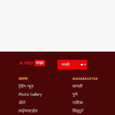
बातम्या
MAHARASHTRA
ट्रेडिंग न्यूज
सांगली
Photo Gallery
पुणे
ऑटो
नाशिक
लाईफस्टाईल
सिंधुदुर्ग