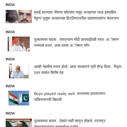
INDIA
हवाई हल्ल्यात जैशचा म्होरक्या मसूद अजहरचा भाऊ इब्राहिम,
मेहुणा युसुफ अजहरसह हिटलिस्टवरील दहशतवाद्यांना कंठस्नान
INDIA
पुलवामाचा बदला : पंतप्रधान मोदी कारवाईवेळी स्वतः अॅक्शन
रुममध्ये हजर, असा ठरला अॅक्शन प्लॅन
INDIA
आम्ही नेहमीच तयार होतो, आता सरकारने फ्री हॅण्ड दिला : निवृत्त
एअर मार्शल शिरीष देव
INDIA
Boys played really well, भारताच्या हल्ल्यानंतर
पाकिस्तानची खिल्ली
INDIA
पुलवामाचा बदला : ऐकले नाही म्हणून ठोकले, परराष्ट्र
मंत्रालयाकडून कारवाईला दुजोरा