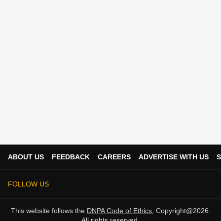
ABOUT US
FEEDBACK
CAREERS
ADVERTISE WITH US
S
FOLLOW US
This website follows the
DNPA Code of Ethics.
Copyright@2026.
All rights reserved.