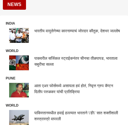
NEWS
INDIA
भारतीय वायुसेनेच्या कारनाम्याचं जोरदार कौतुक, देशभर जल्लोष
WORLD
पाकवरील सर्जिकल स्ट्राईकनंतर चीनचा तीळपापड, भारताला
सबुरीचा सल्ला
PUNE
आता एअर फोर्समध्ये असायला हवं होतं, निवृत्त ग्रुप कॅप्टन
दिलीप परुळकर यांची प्रतिक्रिया
WORLD
पाकिस्तानमधील हवाई हल्ल्यात भारताने \'ही\' सात शक्तीशाली
शस्त्रास्त्रे वापरली