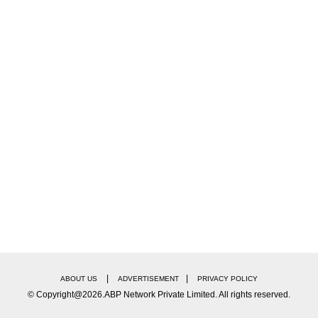
प्त काश्मीरसह पाकिस्तानमध्ये घुसून जैशच्या अड्ड्यांवर हल्ला के
ं फेकली. यामध्ये जवळपास 250 अतिरेकी ठार झाले आहे.
|
|
ABOUT US
ADVERTISEMENT
PRIVACY POLICY
© Copyright@2026.ABP Network Private Limited. All rights reserved.