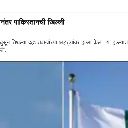
नंतर पाकिस्तानची खिल्ली
सून तिथल्या दहशतवाद्यांच्या अड्ड्यांवर हल्ला केला. या हल्ल्
ले.