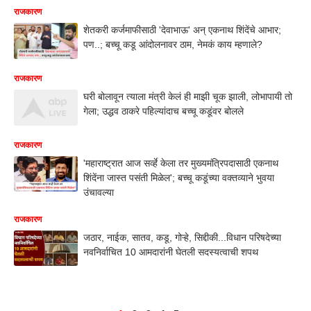
राजकारण
शेतकरी कर्जमाफीसाठी 'देवाभाऊ' अन् एकनाथ शिंदेंचे आभार;
पण..; बच्चू कडू आंदोलनावर ठाम, नेमकं काय म्हणाले?
राजकारण
घरी बोलावून त्याला मंत्री केलं ही माझी चूक झाली, लोभापायी तो
गेला; उद्धव ठाकरे पहिल्यांदाच बच्चू कडूंवर बोलले
राजकारण
'महाराष्ट्रात आज सर्व्हे केला तर मुख्यमंत्रिपदासाठी एकनाथ
शिंदेंना जास्त पसंती मिळेल'; बच्चू कडूंच्या वक्तव्याने भुवया
उंचावल्या
राजकारण
जठार, नाईक, सातव, कडू, गोऱ्हे, सिद्दीकी...विधान परिषदेच्या
नवनिर्वाचित 10 आमदारांनी घेतली सदस्यत्वाची शपथ