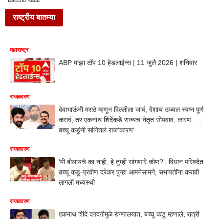
Bacchu Kadu
राष्ट्रीय बातम्या
महाराष्ट्र
ABP माझा टॉप 10 हेडलाईन्स | 11 जुलै 2026 | शनिवार
राजकारण
देवाभाऊंनी मराठे म्हणून दिल्लीला जावं, देशाचं उज्वल स्वप्न पूर्ण
करावं; तर एकनाथ शिंदेंकडे राज्यच नेतृत सोपवावं, कारण....;
बच्चू कडूंनी सांगितलं राज'कारण'
राजकारण
'मी बोलायचे का नाही, हे तुम्ही सांगणारे कोण?’; विधान परिषदेत
बच्चू कडू-प्रवीण दरेकर पुन्हा आमनेसामने, सभापतींना करावी
लागली मध्यस्थी
राजकारण
एकनाथ शिंदे दगदगीमुळे रुग्णालयात, बच्चू कडू म्हणाले,'रात्री