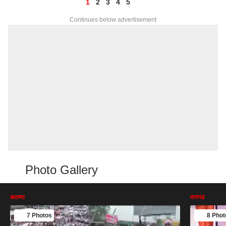
1
2
3
4
5
Continues below advertisement
Photo Gallery
बातम्या
रायगड
7 Photos
8 Phot