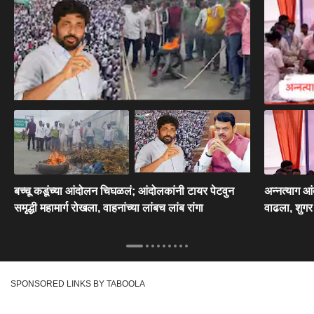
बच्चू कडूंच्या आंदोलन चिघळलं; आंदोलकांनी टायर पेटवुन
अन्नत्याग आं
समृद्धी महामार्ग रोखला, वाहनांच्या लांबच लांब रांगा
वाढला, शुग
SPONSORED LINKS BY TABOOLA