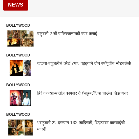
NEWS
BOLLYWOOD
बाहुबली 2 ची पाकिस्तानातही बंपर कमाई
BOLLYWOOD
कटप्पा-बाहुबलीचं कोडं \'या\' पठ्ठ्याने दोन वर्षांपूर्वीच सोडवलेलं!
BOLLYWOOD
हिरे कारखान्यातील कामगार ते \'बाहुबली\'चा साऊंड डिझायनर
BOLLYWOOD
\'बाहुबली 2\' दरम्यान 132 जाहिराती, थिएटरवर कारवाईची
मागणी