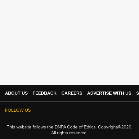
ABOUT US
FEEDBACK
CAREERS
ADVERTISE WITH US
S
FOLLOW US
This website follows the
DNPA Code of Ethics.
Copyright@2026.
All rights reserved.