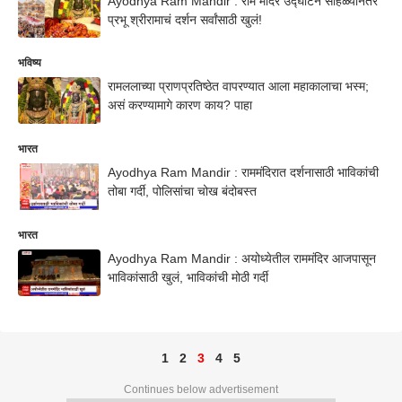
Ayodhya Ram Mandir : राम मंदिर उद्घाटन सोहळ्यानंतर
प्रभू श्रीरामाचं दर्शन सर्वांसाठी खुलं!
भविष्य
रामललाच्या प्राणप्रतिष्ठेत वापरण्यात आला महाकालाचा भस्म;
असं करण्यामागे कारण काय? पाहा
भारत
Ayodhya Ram Mandir : राममंदिरात दर्शनासाठी भाविकांची
तोबा गर्दी, पोलिसांचा चोख बंदोबस्त
भारत
Ayodhya Ram Mandir : अयोध्येतील राममंदिर आजपासून
भाविकांसाठी खुलं, भाविकांची मोठी गर्दी
1
2
3
4
5
Continues below advertisement