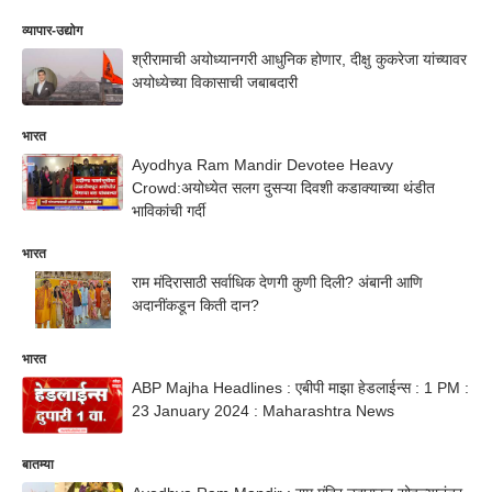
व्यापार-उद्योग
श्रीरामाची अयोध्यानगरी आधुनिक होणार, दीक्षु कुकरेजा यांच्यावर
अयोध्येच्या विकासाची जबाबदारी
भारत
Ayodhya Ram Mandir Devotee Heavy
Crowd:अयोध्येत सलग दुसऱ्या दिवशी कडाक्याच्या थंडीत
भाविकांची गर्दी
भारत
राम मंदिरासाठी सर्वाधिक देणगी कुणी दिली? अंबानी आणि
अदानींकडून किती दान?
भारत
ABP Majha Headlines : एबीपी माझा हेडलाईन्स : 1 PM :
23 January 2024 : Maharashtra News
बातम्या