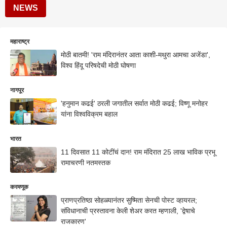
NEWS
महाराष्ट्र
मोठी बातमी! 'राम मंदिरानंतर आता काशी-मथुरा आमचा अजेंडा',
विश्व हिंदू परिषदेची मोठी घोषणा
नागपूर
'हनुमान कढई' ठरली जगातील सर्वात मोठी कढई; विष्णू मनोहर
यांना विश्वविक्रम बहाल
भारत
11 दिवसात 11 कोटींचं दान! राम मंदिरात 25 लाख भाविक प्रभू
रामाचरणी नतमस्तक
करमणूक
प्राणप्रतिष्ठा सोहळ्यानंतर सुष्मिता सेनची पोस्ट व्हायरल;
संविधानाची प्रस्तावना केली शेअर करत म्हणाली, 'द्वेषाचे
राजकारण'