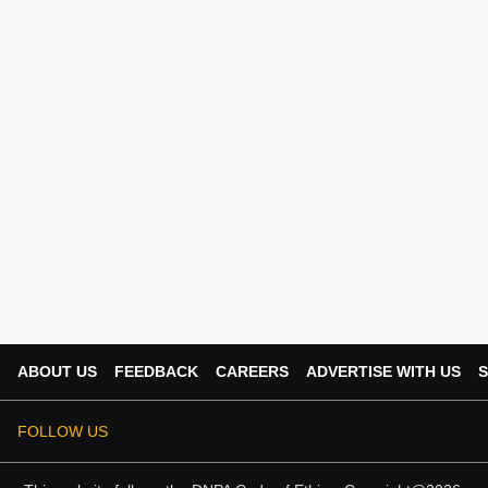
ABOUT US
FEEDBACK
CAREERS
ADVERTISE WITH US
S
FOLLOW US