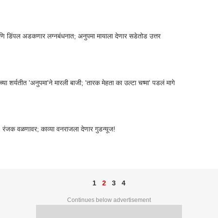
 डिंपल अडकणार लग्नबंधनात; अनुपमा मायाला देणार सडेतोड उत्तर
्या शर्यतीत 'अनुपमा'ने मारली बाजी; 'तारक मेहता का उल्टा चष्मा' पडलं मागे
' रंजक वळणावर; काव्या वनराजला देणार गुडन्यूज!
1
2
3
4
Continues below advertisement