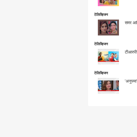
टेलिव्हिजन
समर आणि
टेलिव्हिजन
टीआरपीच
टेलिव्हिजन
'अनुपमा