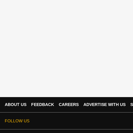
ABOUT US
FEEDBACK
CAREERS
ADVERTISE WITH US
S
FOLLOW US