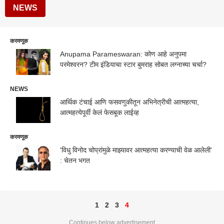
NEWS
करमणूक
Anupama Parameswaran: कोण आहे अनुपमा
परमेश्वरन? टीम इंडियाचा स्टार बुमराह सोबत लग्नाच्या चर्चा?
NEWS
आर्थिक टंचाई आणि फसवणुकीतून अभिनेत्रीची आत्महत्या,
आत्महत्येपूर्वी केलं फेसबूक लाईव्ह
करमणूक
'विधु विनोद चोप्रांमुळे माझ्यावर आत्महत्या करण्याची वेळ आलेली'
: चेतन भगत
1
2
3
4
Continues below advertisement