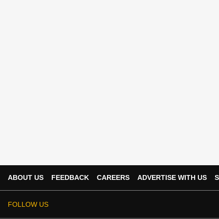
ABOUT US
FEEDBACK
CAREERS
ADVERTISE WITH US
S
FOLLOW US