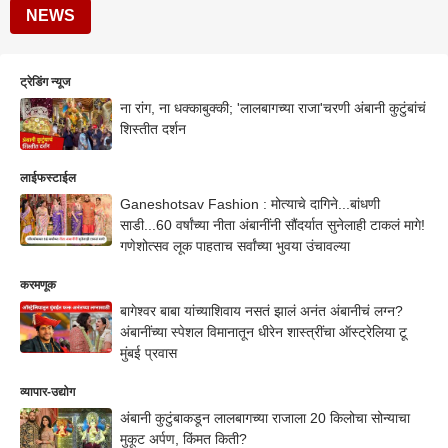
NEWS
ट्रेडिंग न्यूज
ना रांग, ना धक्काबुक्की; 'लालबागच्या राजा'चरणी अंबानी कुटुंबांचं
शिस्तीत दर्शन
लाईफस्टाईल
Ganeshotsav Fashion : मोत्याचे दागिने...बांधणी
साडी...60 वर्षांच्या नीता अंबानींनी सौंदर्यात सुनेलाही टाकलं मागे!
गणेशोत्सव लूक पाहताच सर्वांच्या भुवया उंचावल्या
करमणूक
बागेश्वर बाबा यांच्याशिवाय नसतं झालं अनंत अंबानीचं लग्न?
अंबानींच्या स्पेशल विमानातून धीरेन शास्त्रींचा ऑस्ट्रेलिया टू
मुंबई प्रवास
व्यापार-उद्योग
अंबानी कुटुंबाकडून लालबागच्या राजाला 20 किलोचा सोन्याचा
मुकूट अर्पण, किंमत किती?