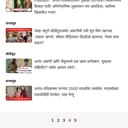
Fashion : अनंत-राधिकाप्रमाणे तुम्हीही प्री-वेडिंग फंक्शनमध्ये
दिसाल भारी! अभिनेत्रींच्या लूकवरून घ्या आयडिया, सर्वांच्या
खिळतील नजरा
करमणूक
जेव्हा संपूर्ण बॉलीवूडसमोर अंबानींची नवी सून किंग खानला
'अंकल' म्हणते, सोशल मीडियावर व्हिडीओ व्हायरल; नेमकं काय
घडलं?
बॉलीवूड
अनंत अंबांनी आणि तैमूरमध्ये एक खास कनेक्शन, तुम्हाला
माहितीय? समोर आलाय फोटो...
करमणूक
अनंत-राधिकाच्या लग्नात 2500 पदार्थांचा समावेश, मराठमोळ्या
पदार्थांचीही रेलचेल, पाहा मेन्यू
1
2
3
4
5