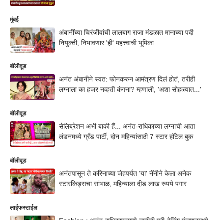
मुंबई
अंबानींच्या चिरंजीवांची लालबाग राजा मंडळात मानाच्या पदी
नियुक्ती; निभावणार 'ही' महत्त्वाची भूमिका
बॉलीवूड
अनंत अंबानीने स्वत: फोनकरुन आमंत्रण दिलं होतं, तरीही
लग्नाला का हजर नव्हती कंगना? म्हणाली, 'अशा सोहळ्यात...'
बॉलीवूड
सेलिब्रेशन अभी बाकी हैं... अनंत-राधिकाच्या लग्नाची आता
लंडनमध्ये ग्रँड पार्टी, दोन महिन्यांसाठी 7 स्टार हॉटेल बुक
बॉलीवूड
अनंतपासून ते करिनाच्या जेहपर्यंत 'या' नॅनीने केला अनेक
स्टारकिड्सचा सांभाळ, महिन्याला दीड लाख रुपये पगार
लाईफस्टाईल