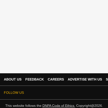
ABOUT US
FEEDBACK
CAREERS
ADVERTISE WITH US
S
FOLLOW US
This website follows the
DNPA Code of Ethics.
Copyright@2026.