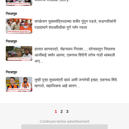
निवडणूक
सगळेजण मुख्यमंत्रिपदाच्या चर्चेत गुंतून पडले, फडणवीसांनी
पडद्यामागे शपथविधीचा पूर्ण प्लॅन रचला
निवडणूक
हातात कागदपत्रे, चेहऱ्यावर निराशा...; दरेगावातून निघताच
आजीबाई समोर आल्या, एकनाथ शिंदेंनी लगेच गाडी थांबवली
अन्...
निवडणूक
तुम्ही पुन्हा मुख्यमंत्री व्हावं अशी जनतेची इच्छा; एकनाथ शिंदे
म्हणाले, सहाजिकच आहे कारण...
1
2
3
Continues below advertisement