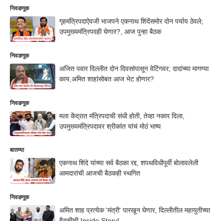
निवडणूक
गृहमंत्रिपदाऐवजी भाजपने एकनाथ शिंदेंसमोर दोन पर्याय ठेवले;
उपमुख्यमंत्रिपदही घेणार?, आज पुन्हा बैठक
निवडणूक
अजित पवार दिल्लीत दोन दिवसांपासून वेटिंगवर; दादांच्या मागण्या
काय,अमित शाहांसोबत आज भेट होणार?
निवडणूक
मला केंद्रात मंत्रिपदाची संधी होती, तेव्हा नकार दिला,
उपमुख्यमंत्रिपदावर श्रीकांत यांचं मोठं भाष्य
बातम्या
एकनाथ शिंदे यांच्या सर्व बैठका रद्द, शपथविधीपूर्वी बोलावलेली
आमदारांची आजची बैठकही स्थगित
निवडणूक
अमित शाह प्रत्येक 'मंत्री' पारखून घेणार, दिल्लीतील महायुतीच्या
बैठकीची Inside Story!