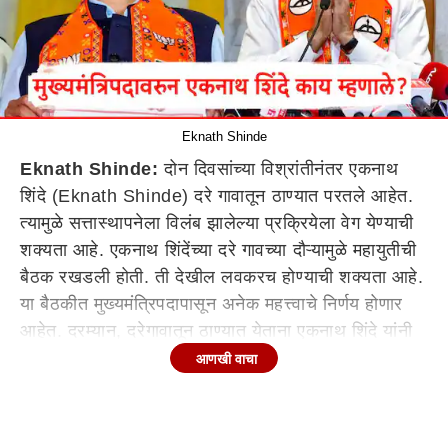
Eknath Shinde
Eknath Shinde:
दोन दिवसांच्या विश्रांतीनंतर एकनाथ
शिंदे (Eknath Shinde) दरे गावातून ठाण्यात परतले आहेत.
त्यामुळे सत्तास्थापनेला विलंब झालेल्या प्रक्रियेला वेग येण्याची
शक्यता आहे. एकनाथ शिंदेंच्या दरे गावच्या दौऱ्यामुळे महायुतीची
बैठक रखडली होती. ती देखील लवकरच होण्याची शक्यता आहे.
या बैठकीत मुख्यमंत्रिपदापासून अनेक महत्त्वाचे निर्णय होणार
आहेत. दरम्यान, दरेगावातून ठाण्यात येताना एकनाथ शिंदे यांनी
पत्रकार परिषद घेतली आणि यावेळी विविध प्रश्नांची त्यांनी
आणखी वाचा
उत्तरे दिली.
पत्रकार परषदेत तुम्ही पुन्हा मुख्यमंत्री व्हावं अशी जनतेची