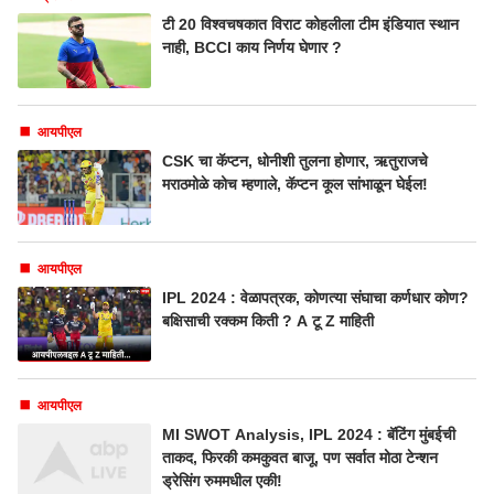
टी 20 विश्वचषकात विराट कोहलीला टीम इंडियात स्थान
नाही, BCCI काय निर्णय घेणार ?
आयपीएल
CSK चा कॅप्टन, धोनीशी तुलना होणार, ऋतुराजचे
मराठमोळे कोच म्हणाले, कॅप्टन कूल सांभाळून घेईल!
आयपीएल
IPL 2024 : वेळापत्रक, कोणत्या संघाचा कर्णधार कोण?
बक्षिसाची रक्कम किती ? A टू Z माहिती
आयपीएल
MI SWOT Analysis, IPL 2024 : बॅटिंग मुंबईची
ताकद, फिरकी कमकुवत बाजू, पण सर्वात मोठा टेन्शन
ड्रेसिंग रुममधील एकी!