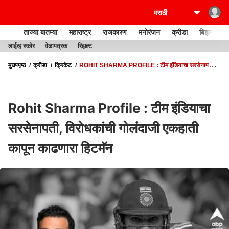
ताज्या बातम्या
महाराष्ट्र
राजकारण
मनोरंजन
क्रीडा
बिझनेस
लाईव्ह स्कोर
वेळापत्रक
रिझल्ट
मुख्यपृष्ठ
क्रीडा
क्रिकेट
ROHIT SHARMA PROFILE : टीम इंडियाचा सरसेनापती,
विरोधकांची गोलंदाजी एकहाती कापून काढणारा हिटमॅन
Rohit Sharma Profile : टीम इंडियाचा
सरसेनापती, विरोधकांची गोलंदाजी एकहाती
कापून काढणारा हिटमॅन