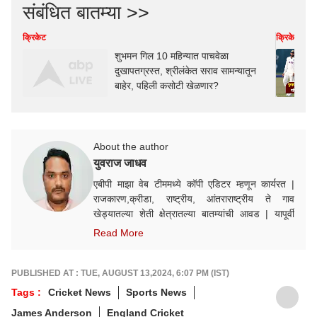
संबंधित बातम्या >>
क्रिकेट
क्रिकेट
शुभमन गिल 10 महिन्यात पाचवेळा
दुखापतग्रस्त, श्रीलंकेत सराव सामन्यातून
बाहेर, पहिली कसोटी खेळणार?
About the author
युवराज जाधव
एबीपी माझा वेब टीममध्ये कॉपी एडिटर म्हणून कार्यरत |
राजकारण,क्रीडा, राष्ट्रीय, आंतराराष्ट्रीय ते गाव
खेड्यातल्या शेती क्षेत्रातल्या बातम्यांची आवड | यापूर्वी
महाराष्ट्र टाइम्स ऑनलाइन | टीव्ही 9 मराठी डिजीटल |
Read More
ईटीव्ही भारत महाराष्ट्र मध्ये काम
PUBLISHED AT : TUE, AUGUST 13,2024, 6:07 PM (IST)
Tags :
Cricket News
Sports News
James Anderson
England Cricket