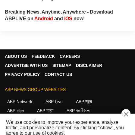
Breaking News, Anytime, Anywhere - Download
ABPLIVE on
Android
and
iOS
now!
ABOUT US
FEEDBACK
CAREERS
ADVERTISE WITH US
SITEMAP
DISCLAIMER
PRIVACY POLICY
CONTACT US
ABP NEWS GROUP WEBSITES
ABP Network
ABP Live
ABP न्यूज़
ABP আনন্দ
ABP माझा
ABP અસ્મિતા
×
ABP Ganga
ABP ਸਾਂਝਾ
ABP நாடு
ABP దేశం
We use cookies to improve your experience, analyze
traffic, and personalize content. By clicking "Allow", you
FOLLOW US
agree to our use of cookies.