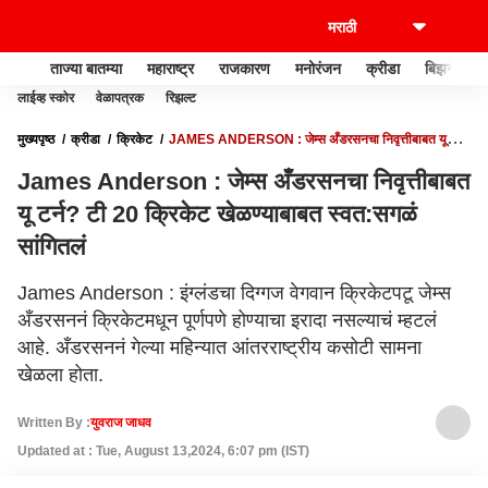
ताज्या बातम्या
महाराष्ट्र
राजकारण
मनोरंजन
क्रीडा
बिझनेस
लाईव्ह स्कोर
वेळापत्रक
रिझल्ट
मुख्यपृष्ठ
क्रीडा
क्रिकेट
JAMES ANDERSON : जेम्स अँडरसनचा निवृत्तीबाबत यू
टर्न? टी 20 क्रिकेट खेळण्याबाबत स्वत:सगळं सांगितलं
James Anderson : जेम्स अँडरसनचा निवृत्तीबाबत
यू टर्न? टी 20 क्रिकेट खेळण्याबाबत स्वत:सगळं
सांगितलं
James Anderson : इंग्लंडचा दिग्गज वेगवान क्रिकेटपटू जेम्स
अँडरसननं क्रिकेटमधून पूर्णपणे होण्याचा इरादा नसल्याचं म्हटलं
आहे. अँडरसननं गेल्या महिन्यात आंतरराष्ट्रीय कसोटी सामना
खेळला होता.
Written By :
युवराज जाधव
Updated at : Tue, August 13,2024, 6:07 pm (IST)