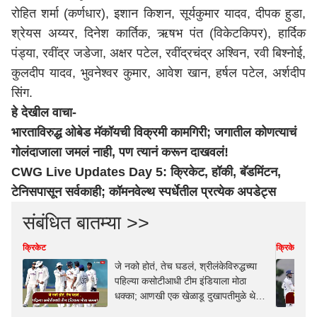
रोहित शर्मा (कर्णधार), इशान किशन, सूर्यकुमार यादव, दीपक हुडा,
श्रेयस अय्यर, दिनेश कार्तिक, ऋषभ पंत (विकेटकिपर), हार्दिक
पंड्या, रवींद्र जडेजा, अक्षर पटेल, रवींद्रचंद्र अश्विन, रवी बिश्नोई,
कुलदीप यादव, भुवनेश्वर कुमार, आवेश खान, हर्षल पटेल, अर्शदीप
सिंग.
हे देखील वाचा-
भारताविरुद्ध ओबेड मॅकॉयची विक्रमी कामगिरी; जगातील कोणत्याचं
गोलंदाजाला जमलं नाही, पण त्यानं करून दाखवलं!
CWG Live Updates Day 5: क्रिकेट, हॉकी, बॅडमिंटन,
टेनिसपासून सर्वकाही; कॉमनवेल्थ स्पर्धेतील प्रत्येक अपडेट्स
संबंधित बातम्या >>
क्रिकेट
क्रिकेट
जे नको होतं, तेच घडलं, श्रीलंकेविरुद्धच्या
पहिल्या कसोटीआधी टीम इंडियाला मोठा
धक्का; आणखी एक खेळाडू दुखापतीमुळे थेट
मालिकेतून बाहेर