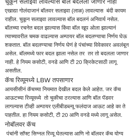
चुकून सलाइवा लावल्यास बॉल बदलला जाणार नाही
एखाद्या गोलंदाजानं बॉलवर सलाइवा (लाळ) लावल्यास बंदी कायम
राहील. चुकून सलाइवा लावल्यास बॉल बदलनं अनिवार्य नसेल.
बॉलच्या रचनेत बदल झाल्यास किंवा बॉल खूप ओला झाल्यानं
त्याच्यावरील चमक वाढल्यास अम्पायर बॉल बदलण्याचा निर्णय घेऊ
शकतात. बॉल बदलण्याचा निर्णय घेणं हे पंचांच्या विवेकावर अवलंबून
असेल. बॉलमध्ये फार बदल झाला नसेल तर तर तो बदलला जाणार
नाही. हे नियम कसोटी, वनडे आणि टी 20 क्रिकेटसाठी लागू
असतील.
कॅच रिव्यूमध्ये LBW तपसाणार
आयसीसीनं कॅचच्या नियमात देखील बदल केले आहेत. जर कॅच
आऊटच्या रिव्यूमध्ये तो चुकीचा ठरल्यास आणि बॉल पॅडवर
लागल्यास टीव्ही अम्पायर एली
बीड
ब्ल्यू फलंदाज आऊट आहे का ते
पाहतील. हा नियम कसोटी, टी 20 आणि वनडे मध्ये लागू असेल.
नोबॉलवर कॅच
पंचांनी सॉफ्ट सिग्नल रिव्यू घेतल्यास आणि नो बॉलवर कॅच योग्य