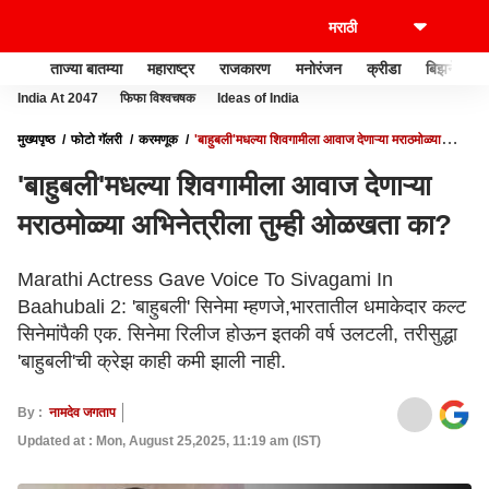
ताज्या बातम्या
महाराष्ट्र
राजकारण
मनोरंजन
क्रीडा
बिझनेस
India At 2047
फिफा विश्वचषक
Ideas of India
मुख्यपृष्ठ
फोटो गॅलरी
करमणूक
'बाहुबली'मधल्या शिवगामीला आवाज देणाऱ्या मराठमोळ्या
अभिनेत्रीला तुम्ही ओळखता का?
'बाहुबली'मधल्या शिवगामीला आवाज देणाऱ्या
मराठमोळ्या अभिनेत्रीला तुम्ही ओळखता का?
Marathi Actress Gave Voice To Sivagami In
Baahubali 2: 'बाहुबली' सिनेमा म्हणजे,भारतातील धमाकेदार कल्ट
सिनेमांपैकी एक. सिनेमा रिलीज होऊन इतकी वर्ष उलटली, तरीसुद्धा
'बाहुबली'ची क्रेझ काही कमी झाली नाही.
By :
नामदेव जगताप
Updated at : Mon, August 25,2025, 11:19 am (IST)