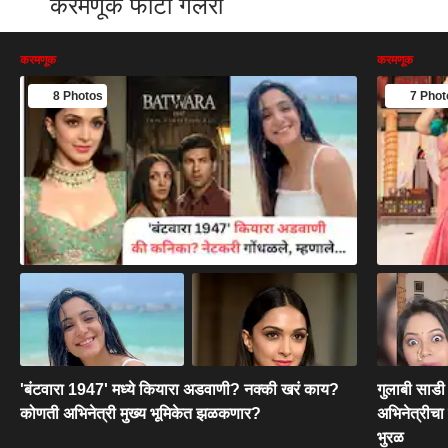
करमणूक फोटो गॅलरी
करमणूक
करमणूक
8 Photos
7 Phot
'बंटवारा 1947' मध्ये कियारा अडवाणी? नक्की खरं काय?
गुलाबी साडी 
कोणती अभिनेत्री मुख्य भूमिकेत झळकणार?
अभिनेत्रीचा
भुरळ