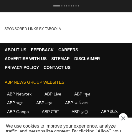
SPONSORED LINKS BY TABOOLA
ABOUT US
FEEDBACK
CAREERS
ADVERTISE WITH US
SITEMAP
DISCLAIMER
PRIVACY POLICY
CONTACT US
ABP NEWS GROUP WEBSITES
ABP Network
ABP Live
ABP न्यूज़
ABP আনন্দ
ABP माझा
ABP અસ્મિતા
ABP Ganga
ABP ਸਾਂਝਾ
ABP நாடு
ABP దేశం
×
FOLLOW US
We use cookies to improve your experience, analyze
traffic, and personalize content. By clicking "Allow", you