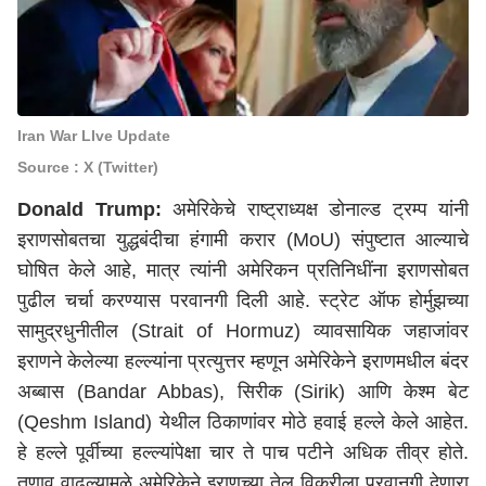
Iran War LIve Update
Source : X (Twitter)
Donald Trump:
अमेरिकेचे राष्ट्राध्यक्ष डोनाल्ड ट्रम्प यांनी
इराणसोबतचा युद्धबंदीचा हंगामी करार (MoU) संपुष्टात आल्याचे
घोषित केले आहे, मात्र त्यांनी अमेरिकन प्रतिनिधींना इराणसोबत
पुढील चर्चा करण्यास परवानगी दिली आहे. स्ट्रेट ऑफ होर्मुझच्या
सामुद्रधुनीतील (Strait of Hormuz) व्यावसायिक जहाजांवर
इराणने केलेल्या हल्ल्यांना प्रत्युत्तर म्हणून अमेरिकेने इराणमधील बंदर
अब्बास (Bandar Abbas), सिरीक (Sirik) आणि केश्म बेट
(Qeshm Island) येथील ठिकाणांवर मोठे हवाई हल्ले केले आहेत.
हे हल्ले पूर्वीच्या हल्ल्यांपेक्षा चार ते पाच पटीने अधिक तीव्र होते.
तणाव वाढल्यामुळे अमेरिकेने इराणच्या तेल विक्रीला परवानगी देणारा