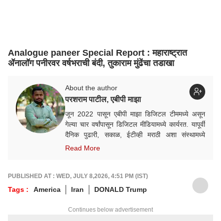
Analogue paneer Special Report : महाराष्ट्रात
ॲनालॉग पनीरवर वर्षभराची बंदी, तुकाराम मुंढेंचा तडाखा
About the author
परशराम पाटील, एबीपी माझा
जून 2022 पासून एबीपी माझा डिजिटल टीममध्ये असून
गेल्या चार वर्षांपासून डिजिटल मीडियामध्ये कार्यरत. यापूर्वी
दैनिक पुढारी, सकाळ, ईटीव्ही मराठी अशा संस्थामध्ये
कामाचा अनुभव. समाजकारण, राजकारण तसेच मध्य पूर्वेतील
Read More
विविध विषयांवर गेल्या आठ वर्षांपासून सातत्याने लिखाण.
PUBLISHED AT : WED, JULY 8,2026, 4:51 PM (IST)
Tags :
America
Iran
DONALD Trump
Continues below advertisement