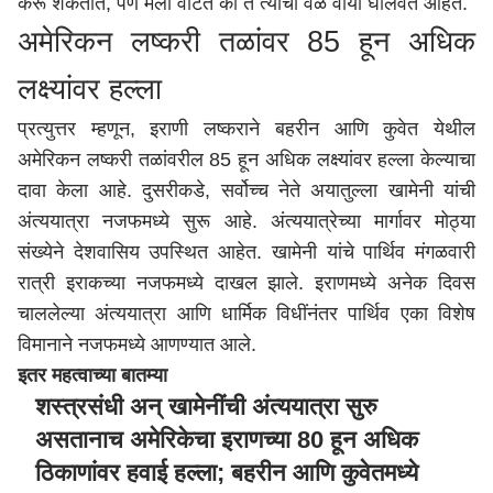
करू शकतात, पण मला वाटते की ते त्यांचा वेळ वाया घालवत आहेत.
अमेरिकन लष्करी तळांवर 85 हून अधिक
लक्ष्यांवर हल्ला
प्रत्युत्तर म्हणून, इराणी लष्कराने बहरीन आणि कुवेत येथील
अमेरिकन लष्करी तळांवरील 85 हून अधिक लक्ष्यांवर हल्ला केल्याचा
दावा केला आहे. दुसरीकडे, सर्वोच्च नेते अयातुल्ला खामेनी यांची
अंत्ययात्रा नजफमध्ये सुरू आहे. अंत्ययात्रेच्या मार्गावर मोठ्या
संख्येने देशवासिय उपस्थित आहेत. खामेनी यांचे पार्थिव मंगळवारी
रात्री इराकच्या नजफमध्ये दाखल झाले. इराणमध्ये अनेक दिवस
चाललेल्या अंत्ययात्रा आणि धार्मिक विधींनंतर पार्थिव एका विशेष
विमानाने नजफमध्ये आणण्यात आले.
इतर महत्वाच्या बातम्या
शस्त्रसंधी अन् खामेनींची अंत्ययात्रा सुरु
असतानाच अमेरिकेचा इराणच्या 80 हून अधिक
ठिकाणांवर हवाई हल्ला; बहरीन आणि कुवेतमध्ये