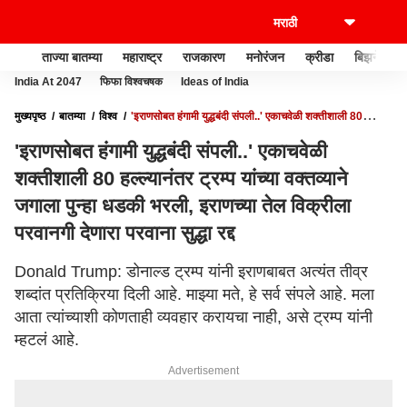
ताज्या बातम्या
महाराष्ट्र
राजकारण
मनोरंजन
क्रीडा
बिझनेस
India At 2047
फिफा विश्वचषक
Ideas of India
मुख्यपृष्ठ
बातम्या
विश्व
'इराणसोबत हंगामी युद्धबंदी संपली..' एकाचवेळी शक्तीशाली 80
हल्ल्यानंतर ट्रम्प यांच्या वक्तव्याने जगाला पुन्हा धडकी भरली, इराणच्या तेल विक्रीला परवानगी देणारा
'इराणसोबत हंगामी युद्धबंदी संपली..' एकाचवेळी
परवाना सुद्धा रद्द
शक्तीशाली 80 हल्ल्यानंतर ट्रम्प यांच्या वक्तव्याने
जगाला पुन्हा धडकी भरली, इराणच्या तेल विक्रीला
परवानगी देणारा परवाना सुद्धा रद्द
Donald Trump: डोनाल्ड ट्रम्प यांनी इराणबाबत अत्यंत तीव्र
शब्दांत प्रतिक्रिया दिली आहे. माझ्या मते, हे सर्व संपले आहे. मला
आता त्यांच्याशी कोणताही व्यवहार करायचा नाही, असे ट्रम्प यांनी
म्हटलं आहे.
Advertisement