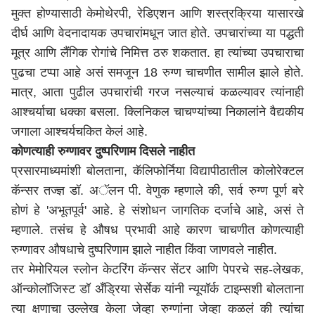
मुक्त होण्यासाठी केमोथेरपी, रेडिएशन आणि शस्त्रक्रिया यासारखे
दीर्घ आणि वेदनादायक उपचारांमधून जात होते. उपचारांच्या या पद्धती
मूत्र आणि लैंगिक रोगांचे निमित्त ठरु शकतात. हा त्यांच्या उपचाराचा
पुढचा टप्पा आहे असं समजून 18 रुग्ण चाचणीत सामील झाले होते.
मात्र, आता पुढील उपचारांची गरज नसल्याचं कळल्यावर त्यांनाही
आश्चर्याचा धक्का बसला. क्लिनिकल चाचण्यांच्या निकालांने वैद्यकीय
जगाला आश्चर्यचकित केलं आहे.
कोणत्याही रुग्णावर दुष्परिणाम दिसले नाहीत
प्रसारमाध्यमांशी बोलताना, कॅलिफोर्निया विद्यापीठातील कोलोरेक्टल
कॅन्सर तज्ज्ञ डॉ. अॅलन पी. वेणुक म्हणाले की, सर्व रुग्ण पूर्ण बरे
होणं हे 'अभूतपूर्व' आहे. हे संशोधन जागतिक दर्जाचे आहे, असं ते
म्हणाले. तसंच हे औषध प्रभावी आहे कारण चाचणीत कोणत्याही
रुग्णावर औषधाचे दुष्परिणाम झाले नाहीत किंवा जाणवले नाहीत.
तर मेमोरियल स्लोन केटरिंग कॅन्सर सेंटर आणि पेपरचे सह-लेखक,
ऑन्कोलॉजिस्ट डॉ अँड्रिया सेर्सेक यांनी न्यूयॉर्क टाइम्सशी बोलताना
त्या क्षणाचा उल्लेख केला जेव्हा रुग्णांना जेव्हा कळलं की त्यांचा