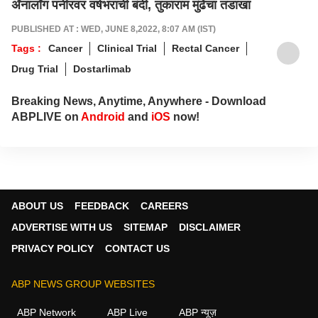
ॲनालॉग पनीरवर वर्षभराची बंदी, तुकाराम मुंढेंचा तडाखा
PUBLISHED AT : WED, JUNE 8,2022, 8:07 AM (IST)
Tags :
Cancer
Clinical Trial
Rectal Cancer
Drug Trial
Dostarlimab
Breaking News, Anytime, Anywhere - Download
ABPLIVE on
Android
and
iOS
now!
ABOUT US
FEEDBACK
CAREERS
ADVERTISE WITH US
SITEMAP
DISCLAIMER
PRIVACY POLICY
CONTACT US
ABP NEWS GROUP WEBSITES
ABP Network
ABP Live
ABP न्यूज़