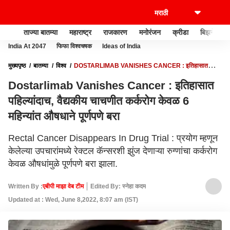
ताज्या बातम्या
महाराष्ट्र
राजकारण
मनोरंजन
क्रीडा
बिझनेस
India At 2047
फिफा विश्वचषक
Ideas of India
मुख्यपृष्ठ
बातम्या
विश्व
DOSTARLIMAB VANISHES CANCER : इतिहासात
पहिल्यांदाच, वैद्यकीय चाचणीत कर्करोग केवळ 6 महिन्यांत औषधाने पूर्णपणे बरा
Dostarlimab Vanishes Cancer : इतिहासात
पहिल्यांदाच, वैद्यकीय चाचणीत कर्करोग केवळ 6
महिन्यांत औषधाने पूर्णपणे बरा
Rectal Cancer Disappears In Drug Trial : प्रयोग म्हणून
केलेल्या उपचारांमध्ये रेक्टल कॅन्सरशी झुंज देणाऱ्या रुग्णांचा कर्करोग
केवळ औषधांमुळे पूर्णपणे बरा झाला.
Written By :
एबीपी माझा वेब टीम
Edited By: स्नेहा कदम
Updated at : Wed, June 8,2022, 8:07 am (IST)