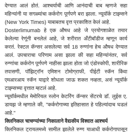
देण्यात आलं होतं. आश्चर्याची आणि आनंदाची बाब म्हणजे सहा
महिन्यांनी या सगळ्यांचा कर्करोग पूर्णपणे बरा झाला. न्यूयॉर्क टाइम्सने
(New York Times) याबाबतच वृत्त प्रकाशित केलं आहे.
Dosterlimumab हे एक औषध आहे जे प्रयोगशाळेत तयार
केलेल्या रेणूंनी बनलेलं आहे, जे शरीरात अँटीबॉडीज म्हणून कार्य
करतं. रेक्टल कॅन्सर असलेल्या सर्व 18 रुग्णांना हेच औषध देण्यात
आलं. उपचाराचा परिणाम असा झाला की सहा महिन्यांनंतर, सर्व
रुग्णांचा कर्करोग पूर्णपणे नाहीसा झाला होता जो एंडोस्कोपी, शारीरिक
तपासणी, पॉझिट्रॉन एमिशन टोमोग्राफी, पीईटी स्कॅन किंवा
एमआरआय स्कॅन याद्वारे शोधला जाऊ शकत नव्हता, असं न्यूयॉर्क
टाइम्सच्या वृत्तात म्हटलं आहे.
न्यूयॉर्कमधील मेमोरियल स्लोन केटरिंग कॅन्सर सेंटरचे डॉ. लुईस ए.
डायझ जे म्हणाले की, "कर्करोगाच्या इतिहासात हे पहिल्यांदाच घडलं
आहे."
क्लिनिकल चाचण्यांच्या निकालाने वैद्यकीय विश्वात आश्चर्य
क्लिनिकल ट्रायलमध्ये सामील झालेले रुग्ण याआधी कर्करोगापासून