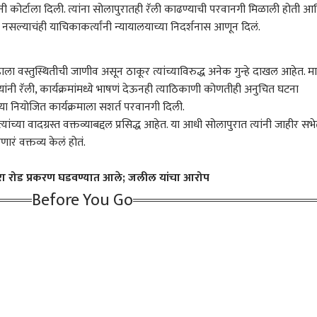
ी कोर्टाला दिली. त्यांना सोलापुरातही रॅली काढण्याची परवानगी मिळाली होती आ
महाराष्ट्र
अहिल्यानगर
क्राई
नसल्याचंही याचिकाकर्त्यांनी न्यायालयाच्या निदर्शनास आणून दिलं.
हाला वस्तुस्थितीची जाणीव असून ठाकूर त्यांच्याविरुद्ध अनेक गुन्हे दाखल आहेत. मात
यांनी रॅली, कार्यक्रमांमध्ये भाषणं देऊनही त्याठिकाणी कोणतीही अनुचित घटना
Monk सह इतर दारू
म्हाडाच्या प्रलंबित गृहनिर्माण
'एबीपी माझा' इम्पॅक्ट;
कोर्
या नियोजित कार्यक्रमाला सशर्त परवानगी दिली.
खाद्यपेये FSSAIच्या
प्रकल्पांना तातडीने गती द्या;
बिबट्यासह पिल्लांचा वावर,
हजर 
ण्यावर का आहेत? देशभर
ारण
उपमुख्यमंत्री सुनेत्रा पवार यांचे
करमणूक
वन अधिकारी थेट वावरात;
कोल्हापूर
प्रक
बीड
ांच्या वादग्रस्त वक्तव्याबद्दल प्रसिद्ध आहेत. या आधी सोलापुरात त्यांनी जाहीर सभ
 कारवाई
निर्देश
बिबटे जेरबंद करण्यासाठी
नगर
ारं वक्तव्य केलं होतं.
पिंजरे तैनात
मीरा रोड प्रकरण घडवण्यात आले; जलील यांचा आरोप
Before You Go
ेसचे नेतृत्व
सिअॅटलमध्ये रंगणार
रस्ता आहे की,
विला
ाळापासून तुटलं,
जागतिक मराठी मेळावा;
चिखलमार्ग; गोवा मार्गावर
खासद
ावानांना डावललं जातंय,
संस्कृती, ज्ञान, उद्योजकता
बससह वाहने फसली,
मुल
ा नेत्याचा गंभीर आरोप
आणि मनोरंजनाचा चौफेर
विद्यार्थ्यांसह नागरिकांना मोठा
आम्ह
संगम
त्रास
कार्
कुटु