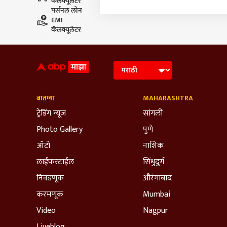
कॅलक्यूलेटर
पर्सनल लोन
EMI
कॅलक्यूलेटर
बातम्या
MAHARASHTRA
ट्रेडिंग न्यूज
सांगली
Photo Gallery
पुणे
ऑटो
नाशिक
लाईफस्टाईल
सिंधुदुर्ग
निवडणूक
औरंगाबाद
करमणूक
Mumbai
Video
Nagpur
Liveblog