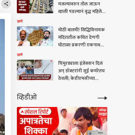
मजल्यावरुन तोल जाऊन
खाली पडल्यानं वृद्ध महिलेचा
मृत्यू, ठाण्यातील माजीवाडा
ठाणे
परिसरातील घटना
मोठी बातमी! सिद्धिविनायक
मंदिरातील कथित देणगी
घोटाळा प्रकरणी एकनाथ
शिंदेंकडून सखोल चौकशीचे
ठाणे
आदेश; दोषी आढळ्यास
चिमुरड्याला इंजेक्शन दिलं
कारवाईचा बडगा!
अन् डॉक्टरांनी सुई कमरेतच
ठेवली; केडीएमसीच्या
रुग्णालयातील धक्कादायक
प्रकार
व्हिडीओ