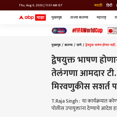
मराठी
हिंदी
Thu, Aug 6, 2026 | 11:01 AM IST
मुख्यपृष्ठ
ताज्या बातम्या
महाराष्ट्र
र
बातम्या
जॅाब माझा
लाईफ
भारत
महाराष्ट्र
टेक-गॅजेट
मुंबई
ऑटो
टेलिव्हिजन
विश्व
विश्व
मुख्यपृष्ठ
बातम्या
ठाणे
द्वेषयुक्त भाषण होणार ना
कोल्हापूर
पुणे
द्वेषयुक्त भाषण हो
नवी मुंबई
अमरावती
तेलंगणा आमदार टी. 
अहमदनगर
अकोला
मिरवणुकीस सशर्त 
T.Raja Singh : या कार्यक्रमात कोण
पोलीस उपायुक्तांना देण्याचे आदेश ह