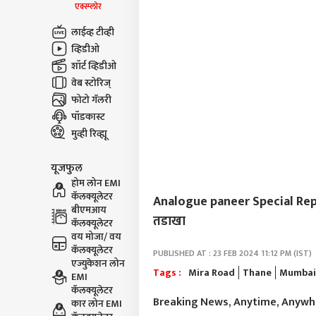
एक्स्प्लोर
लाईव्ह टीव्ही
व्हिडीओ
शॉर्ट व्हिडीओ
वेब स्टोरिज्
फोटो गॅलरी
पॉडकास्ट
मुव्ही रिव्ह्यू
यूजफुल
होम लोन EMI
कॅलक्यूलेटर
Analogue paneer Special Report :
बीएमआय
तडाखा
कॅलक्यूलेटर
वय मोजा/ वय
कॅलक्यूलेटर
PUBLISHED AT : 23 FEB 2024 11:12 PM (IST)
एज्युकेशन लोन
Tags :
Mira Road
Thane
Mumbai
EMI
कॅलक्यूलेटर
Breaking News, Anytime, Anyw
कार लोन EMI