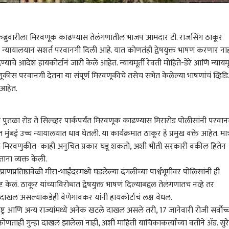
 फेब्रुवारीला मिरवणूक काढण्यास तेलंगणातील भाजप आमदार टी. राजसिंग ठाकूर
्च न्यायालयानं सशर्त परवानगी दिली आहे. यात कोणतंही द्वेषयुक्त भाषण करणार नाह
्याचे आदेश हायकोर्टानं जारी केले आहेत. न्यायमूर्ती रेवती मोहिते-डेरे आणि न्यायमूर
रवणूकीस परवानगी देतना या संपूर्ण मिरवणूकीचे तसेच सभेत केलेल्या भाषणांचं व्हि
 आहेत.
पुतळा रोड ते सिल्व्हर पार्कपर्यंत मिरवणूक काढण्यास मिरारोड पोलीसांनी परवान
मुंबई उच्च न्यायालयात धाव घेतली. या कार्यक्रमात ठाकूर हे प्रमुख वक्ते आहेत. मात्
ा मिरवणुकीत काही अनुचित प्रकार घडू शकतो, अशी भीती सरकारी वकील हितेन
ाना व्यक्त केली.
राणप्रतिष्ठावेळी मीरा-भाईंदरमध्ये घडलेल्या दंगलीच्या पार्श्वभूमीवर पोलिसांनी ही
 कॉर्नर
 केलं. ठाकूर यांच्याविरोधात द्वेषयुक्त भाषणं दिल्याबद्दल तेलंगणातच नव्हे तर
न्हे दाखल असल्याकडेही वेणेगावकर यांनी हायकोर्टाचं लक्ष वेधल.
ट्र
आणि अन्य राज्यांमध्ये अनेक खटले दाखल असले तरी, 17 जानेवारी रोजी सर्वोच्
 आर्टिकल
टॉप रील्स
 कोणताही गुन्हा दाखल झालेला नाही, अशी माहिती याचिकाकर्त्यांच्या वतीने अँड. सुर