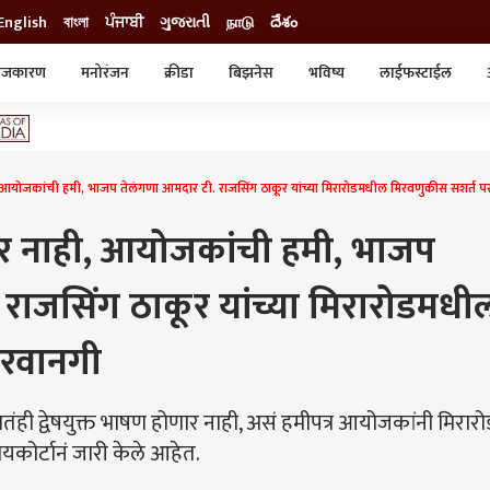
English
বাংলা
ਪੰਜਾਬੀ
ગુજરાતી
நாடு
దేశం
ाजकारण
मनोरंजन
क्रीडा
बिझनेस
भविष्य
लाईफस्टाईल
स्टाईल
क्राईम
व्यापार-उद्योग
ट्रेडिंग
ऑटो
ही, आयोजकांची हमी, भाजप तेलंगणा आमदार टी. राजसिंग ठाकूर यांच्या मिरारोडमधील मिरवणुकीस सशर्त
णार नाही, आयोजकांची हमी, भाजप
राजसिंग ठाकूर यांच्या मिरारोडमधी
परवानगी
तंही द्वेषयुक्त भाषण होणार नाही, असं हमीपत्र आयोजकांनी मिरारो
ायकोर्टानं जारी केले आहेत.