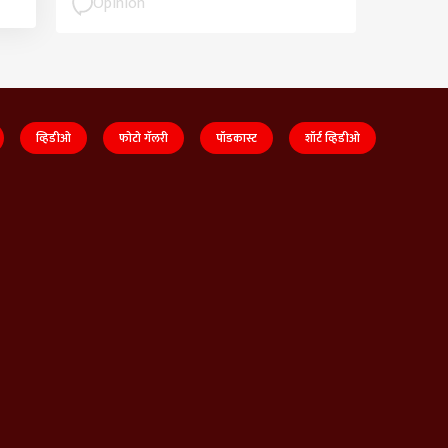
Opinion
व्हिडीओ
फोटो गॅलरी
पॉडकास्ट
शॉर्ट व्हिडीओ