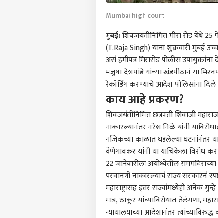
Mumbai high court
मुंबई:
शिवजयंतीनिमित्त मीरा रोड येथे 25
(T.Raja Singh) यांना शुक्रवारी मुंबई उच
असं हमीपत्र मिरारोड पोलीस उपायुक्तांना देण
मंजुषा देशपांडे यांच्या खंडपीठानं या मि
रेकॉर्डिंग करण्याचे आदेश पोलिसांना दिले
काय आहे प्रकरण?
शिवजयंतीनिमित्त छत्रपती शिवाजी महाराज 
नाकारल्यानंतर नरेश निळे यांनी याविरोधात 
नजिकच्या काळात घडलेल्या घटनांनंतर य
वेणेगावकर यांनी या याचिकेला विरोध करत
22 जानेवारीला अयोध्येतील राममंदिराच्या प्
पर्सनल
परवानगी नाकारल्याचं राज्य सरकारनं स्पष्ट
महाराष्ट्रासह इतर राज्यांमध्येही अनेक गु
मात्र, ठाकूर यांच्याविरोधात तेलंगणा,
महाराष्
टॉप
हॅलो गेस्ट
न्यायालयाच्या आदेशानंतर त्यांच्याविरुद्ध