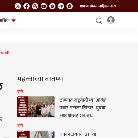
आमच्यासोबत जाहिरात करा
अधिक
शेत-शिवार
भविष्य
 परवानगी
महत्त्वाच्या बातम्या
ल
ठाणे
ठाण्यात राष्ट्रवादीच्या अजित
पवार गटाला खिंडार, युवक
अध्यक्षांसह शेकडो
ड
कार्यकर्त्यांचा शरद पवारांच्या
ठाणे
राष्ट्रवादीत प्रवेश
धक्कादायक! 21 व्या