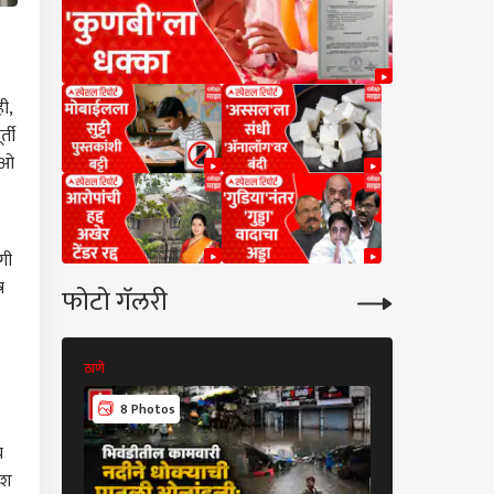
ी,
्ती
डिओ
गी
र
फोटो गॅलरी
ठाणे
ठाणे
8 Photos
6 Photos
च
ेश