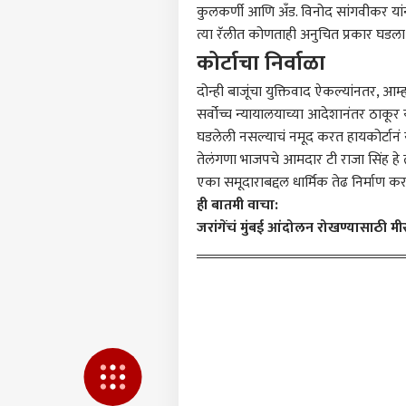
कुलकर्णी आणि अँड. विनोद सांगवीकर यांन
भारत
आमच्यासोबत जाहिरात करा
त्या रॅलीत कोणताही अनुचित प्रकार घडला 
प्रायव्हसी पॉलिसी
कोर्टाचा निर्वाळा
संपर्क साधा
दोन्ही बाजूंचा युक्तिवाद ऐकल्यांनतर, आम्
करिअर
सर्वोच्च न्यायालयाच्या आदेशानंतर ठाकूर 
Old 
फीडबॅक
घडलेली नसल्याचं नमूद करत हायकोर्टानं 
आणि 
आमच्याबद्दल
निशा
राजक
तेलंगणा भाजपचे आमदार टी राजा सिंह हे त्य
धडक
एका समूदाराबद्दल धार्मिक तेढ निर्माण करण
ही बातमी वाचा:
जरांगेंचं मुंबई आंदोलन रोखण्यासाठी 
काँग्र
तळाग
LOGIN
निष्ठ
महिल