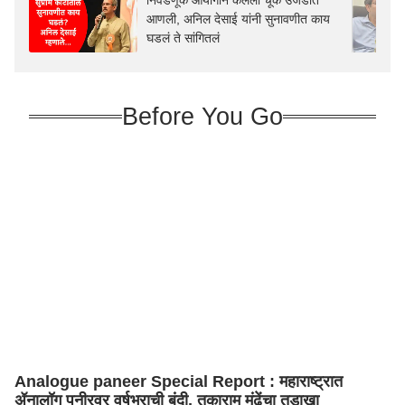
निवडणूक आयोगानं केलेली चूक उजेडात
आणली, अनिल देसाई यांनी सुनावणीत काय
घडलं ते सांगितलं
Before You Go
Analogue paneer Special Report : महाराष्ट्रात
ॲनालॉग पनीरवर वर्षभराची बंदी, तुकाराम मुंढेंचा तडाखा