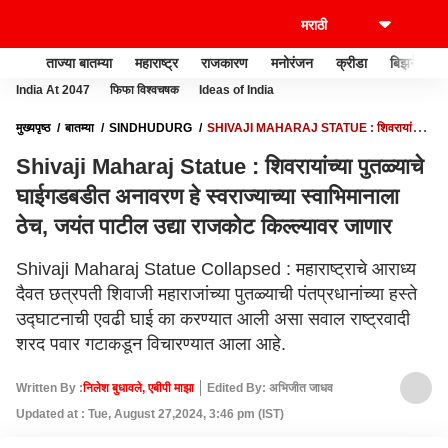
ताज्या बातम्या
महाराष्ट्र
राजकारण
मनोरंजन
क्रीडा
बिझनेस
India At 2047
फिफा विश्वचषक
Ideas of India
मुख्यपृष्ठ
बातम्या
SINDHUDURG
SHIVAJI MAHARAJ STATUE : शिवरायांच्या
पुतळ्याचे घाईगडबडीत अनावरण हे स्वराज्याच्या स्वाभिमानाला ठेच, जयंत पाटील उद्या राजकोट
Shivaji Maharaj Statue : शिवरायांच्या पुतळ्याचे
किल्ल्यावर जाणार
घाईगडबडीत अनावरण हे स्वराज्याच्या स्वाभिमानाला
ठेच, जयंत पाटील उद्या राजकोट किल्ल्यावर जाणार
Shivaji Maharaj Statue Collapsed : महाराष्ट्राचे आराध्य
दैवत छत्रपती शिवाजी महाराजांच्या पुतळ्याची पंतप्रधानांच्या हस्ते
उद्घाटनाची एवढी घाई का करण्यात आली असा सवाल राष्ट्रवादी
शरद पवार गटाकडून विचारण्यात आला आहे.
Written By :
निलेश बुधावले, एबीपी माझा
Edited By: अभिजीत जाधव
Updated at : Tue, August 27,2024, 3:46 pm (IST)