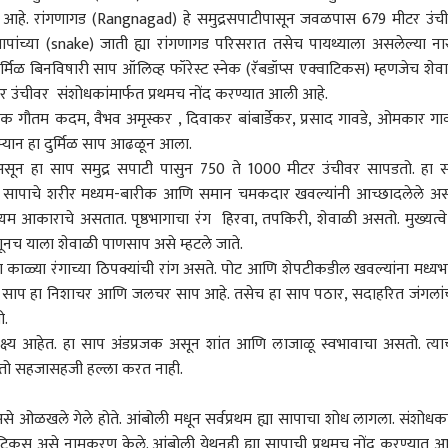
हे. रांगणागड (Rangnagad) हे समुद्रसपाटीपासून जवळपास 679 मीटर उंच
सापांच्या (snake) जाती ह्या रांगणागड परिसरात तसेच पायथ्याला असलेल्या ना
्मिळ बिनविषारी साप ऑलिव्ह फॉरेस्ट स्नेक (रॅबडॉप्स एक्वाटिकस) म्हणजेच शेव
टर उंचीवर संशोधकांमार्फत प्रथमच नोंद करण्यात आली आहे.
ासक गौतम कदम, वैभव अमृस्कर , दिवाकर बांबार्डेकर, प्रसाद गावडे, ओमकार गाव
 दरम्यान हा दुर्मिळ साप आढळून आला.
ून हा साप समुद्र सपाटी पासुन 750 ते 1000 मीटर उंचीवर सापडतो. हा 
ा सापाचे शरीर मध्यम-बारीक आणि समान चमकदार खवल्यांनी आच्छादलेले अस
मध्यम आकाराचे असतात. पृष्ठभागाचा रंग हिरवा, तपकिरी, शेवाळी असतो. मुख्यत्वे
णूनच याला शेवाळी पाणसाप असे म्हटले जाते.
ूला काळ्या रंगाच्या ठिपक्यांची रांग असते. पोट आणि शेपटीकडील खवल्यांना मध्यभ
त. हा साप हा निशाचर आणि जलचर साप आहे. तसेच हा साप पठार, सदाहरित जंगलांच
तो.
 कॉर्नर
 भक्ष्य आहेत. हा साप अंडप्रजक असून शांत आणि लाजाळू स्वभावाचा असतो. त्याच
ांवर तो सहजासहजी हल्ला करत नाही.
 आर्टिकल
टॉप रील्स
ओळखले गेले होते. आंबोली मधून सर्वप्रथम ह्या सापाचा शोध लागला. संशोधका
वाटिकस असे नामकरण केले. आंबोली येथूनही ह्या सापाची प्रथमच नोंद करण्यात 
क्रीडा
क्रिकेट
मुंबई