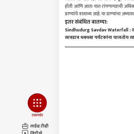
आमच्यासोबत जाहिरात करा
होती आणि आता यात रांगणागडाची अधिक भर 
प्रायव्हसी पॉलिसी
प्राण्यांचे वास्तव्य आहे. या प्राण्यांचा
संपर्क साधा
इतर संबंधित बातम्या:
करिअर
Sindhudurg Savdav Waterfall : सह्
एआय 
सावडाव धबधबा पर्यटकांना घालतोय स
फीडबॅक
सरका
आमच्याबद्दल
आक्षे
राजक
तासा
मुलां
तरीह
LOGIN
पेले
आल्या
विच
मोहन
एक्स्प्लोर
म्हण
भाष्य
लाईव्ह टीव्ही
व्हिडीओ