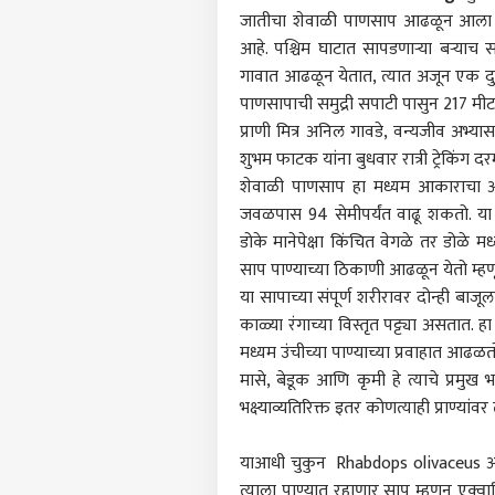
जातीचा शेवाळी पाणसाप आढळून आला आ
आहे. पश्चिम घाटात सापडणाऱ्या बऱ्याच 
गावात आढळून येतात, त्यात अजून एक दुर
पाणसापाची समुद्री सपाटी पासुन 217 मी
प्राणी मित्र अनिल गावडे, वन्यजीव अभ्य
शुभम फाटक यांना बुधवार रात्री ट्रेकिंग
शेवाळी पाणसाप हा मध्यम आकाराचा अस
जवळपास 94 सेमीपर्यंत वाढू शकतो. य
डोके मानेपेक्षा किंचित वेगळे तर डोळे 
साप पाण्याच्या ठिकाणी आढळून येतो म्ह
या सापाच्या संपूर्ण शरीरावर दोन्ही बाज
काळ्या रंगाच्या विस्तृत पट्ट्या असता
मध्यम उंचीच्या पाण्याच्या प्रवाहात आढळ
पर्सनल
मासे, बेडूक आणि कृमी हे त्याचे प्रमुख
भक्ष्याव्यतिरिक्त इतर कोणत्याही प्राण्य
टॉप
हॅलो गेस्ट
याआधी चुकुन Rhabdops olivaceus असे 
त्याला पाण्यात रहाणार साप म्हणून एक्
भारत