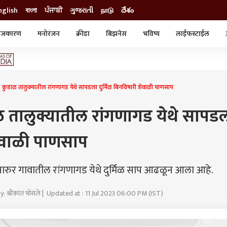
nglish
বাংলা
ਪੰਜਾਬੀ
ગુજરાતી
நாடு
దేశం
ाजकारण
मनोरंजन
क्रीडा
बिझनेस
भविष्य
लाईफस्टाईल
स्टाईल
क्राईम
व्यापार-उद्योग
ट्रेडिंग
ऑटो
ुडाळ तालुक्यातील रांगणागड येथे सापडला दुर्मिळ बिनविषारी शेवाळी पाणसाप
 तालुक्यातील रांगणागड येथे सापड
शेवाळी पाणसाप
ारुर गावातील रांगणागड येथे दुर्मिळ साप आढळून आला आहे.
y: श्रीकांत भोसले | Updated at : 11 Jul 2023 06:00 PM (IST)