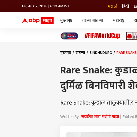
मराठी
हिंदी
E
Fri, Aug 7, 2026 | 6:10 AM IST
मुख्यपृष्ठ
ताज्या बातम्या
महाराष्ट्र
र
बातम्या
जॅाब माझा
लाईफ
भारत
महाराष्ट्र
टेक-गॅजेट
मुंबई
ऑटो
टेलिव्हिजन
विश्व
विश्व
मुख्यपृष्ठ
बातम्या
SINDHUDURG
RARE SNAKE: क
कोल्हापूर
पुणे
Rare Snake: कुडाळ
नवी मुंबई
अमरावती
दुर्मिळ बिनविषारी 
अहमदनगर
अकोला
Rare Snake: कुडाळ तालुक्यातील न
Written By :
सदाशिव लाड, एबीपी माझा
| Edited B