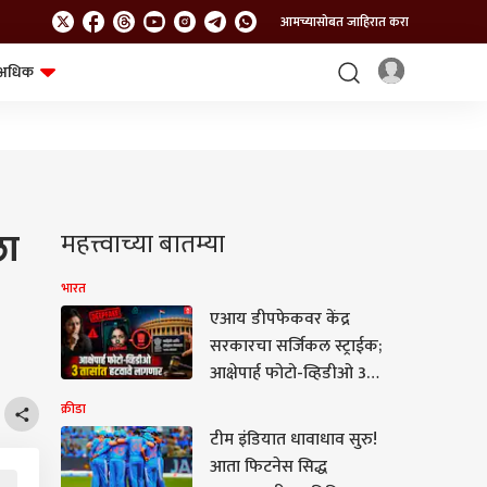
आमच्यासोबत जाहिरात करा
अधिक
शेत-शिवार
भविष्य
ला
महत्त्वाच्या बातम्या
भारत
एआय डीपफेकवर केंद्र
सरकारचा सर्जिकल स्ट्राईक;
आक्षेपार्ह फोटो-व्हिडीओ 3
तासांत हटवावे लागणार
क्रीडा
टीम इंडियात धावाधाव सुरु!
आता फिटनेस सिद्ध