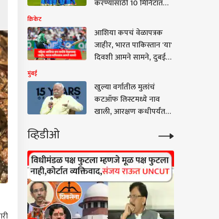
करण्यासाठी 10 मिनिटात
किती किमी पळावं लागणार?
क्रिकेट
1200 मीटर किती मिनिटात
आशिया कपचं वेळापत्रक
पूर्ण करावी लागणार? हा
जाहीर, भारत पाकिस्तान 'या'
सुद्धा नियम ठरला
दिवशी आमने सामने, दुबईत
स्पर्धा रंगणार
मुंबई
खुल्या वर्गातील मुलांचं
कटऑफ लिस्टमध्ये नाव
खाली, आरक्षण कधीपर्यंत
ठेवणार? Gen Z चे थेट प्रश्न,
व्हिडीओ
मोहन भागवतांचं रोखठोक
उत्तर
ारी