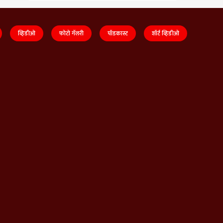
व्हिडीओ
फोटो गॅलरी
पॉडकास्ट
शॉर्ट व्हिडीओ