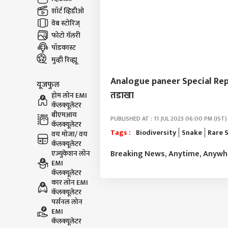
शॉर्ट व्हिडीओ
वेब स्टोरिज्
फोटो गॅलरी
पॉडकास्ट
मुव्ही रिव्ह्यू
Analogue paneer Special Report :
यूजफुल
तडाखा
होम लोन EMI
कॅलक्यूलेटर
बीएमआय
PUBLISHED AT : 11 JUL 2023 06:00 PM (IST)
कॅलक्यूलेटर
Tags :
Biodiversity
Snake
Rare 
वय मोजा/ वय
कॅलक्यूलेटर
Breaking News, Anytime, Anyw
एज्युकेशन लोन
EMI
कॅलक्यूलेटर
कार लोन EMI
कॅलक्यूलेटर
पर्सनल लोन
EMI
कॅलक्यूलेटर