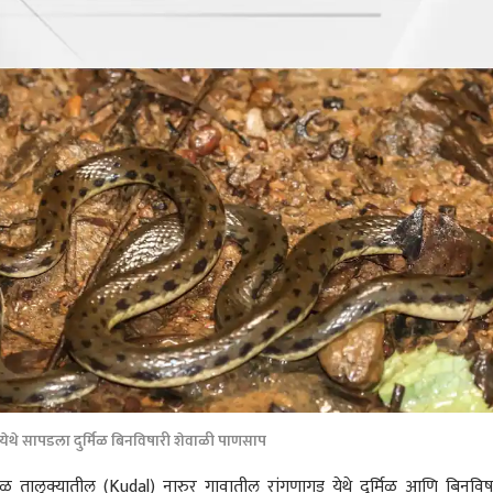
ेथे सापडला दुर्मिळ बिनविषारी शेवाळी पाणसाप
ाळ तालुक्यातील (Kudal) नारुर गावातील रांगणागड येथे दुर्मिळ आणि बिनविष