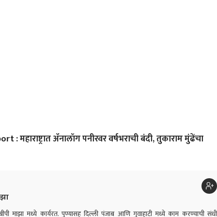
कर VIDEO
ठाकरेंची टीका
पॉवर
मेल-
परि
 महाराष्ट्रात ॲनालॉग पनीरवर वर्षभराची बंदी, तुकाराम मुंढेंचा
ाझा
न एबीपी माझा मध्ये कार्यरत. पुण्यासह दिल्ली पंजाब आणि गुवाहाटी मध्ये काम करण्याची संधी