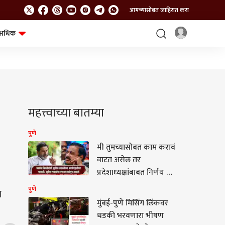
आमच्यासोबत जाहिरात करा
अधिक
शेत-शिवार
भविष्य
महत्त्वाच्या बातम्या
पुणे
मी तुमच्यासोबत काम करावं
वाटत असेल तर
प्रदेशाध्यक्षांबाबत निर्णय घ्या,
प्रशांत किशोरांनी सुनेत्रा
पुणे
ा
पवारांना थेटच सांगितलं,
मुंबई-पुणे मिसिंग लिंकवर
सुनील तटकरेंबाबत नाराजी
धडकी भरवणारा भीषण