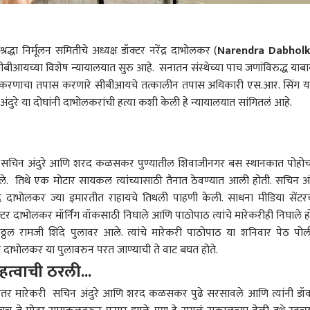
्रद्धा निर्मूलन समितीचे अध्यक्ष डॉक्टर नरेंद्र दाभोलकर (
Narendra Dabholk
 सीबीआयच्या विशेष न्यायालयात सुरु आहे. सनातन संस्थेच्या पाच जणांविरुद्ध याब
्रकरणाचा तपास करणारे सीबीआयचे तत्कालीन तपास अधिकारी एस.आर. सिंग या
 या दोघांनी दाभोलकरांची हत्या कशी केली हे न्यायालयात सांगितलं आहे.
ी सचिन अंदुरे आणि शरद कळसकर पुण्यातील शिवाजीनगर बस स्थानकात पोहोच
े. तिथे एक मोटार सायकल त्यांच्यासाठी तैनात ठेवण्यात आली होती. सचिन अंद
 दाभोलकर ज्या इमारतीत राहायचे तिथली पाहणी केली. साधना मीडिया सेंटरच
टर दाभोलकर मॉर्निंग वॉकसाठी निघाले आणि पाठोपाठ त्यांचे मारेकरीही निघाले हो
विठ्ठल रामजी शिंदे पुलावर आले. त्यांचे मारेकरी पाठोपाठ या शनिवार पेठ पो
 दाभोलकर या पुलावरुन परत जाण्याची ते वाट बघत होते.
त्वाची ठरली...
ानंतर मारेकरी सचिन अंदुरे आणि शरद कळसकर पुढे सरसावले आणि त्यांनी डॉक
 कॉर्नर