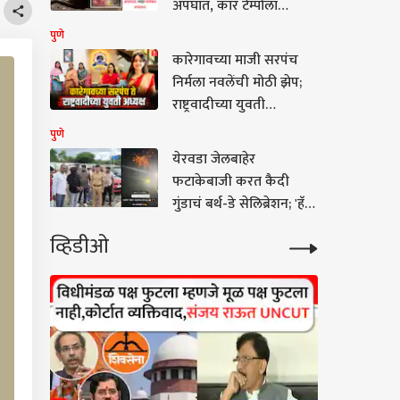
अपघात, कार टेम्पोला
धडकली, एकाचा मृत्यू, पाहा
पुणे
भयंकर VIDEO
कारेगावच्या माजी सरपंच
निर्मला नवलेंची मोठी झेप;
राष्ट्रवादीच्या युवती
प्रदेशाध्यक्षपदी निवड
पुणे
येरवडा जेलबाहेर
फटाकेबाजी करत कैदी
गुंडाचं बर्थ-डे सेलिब्रेशन; 'हॅपी
बर्थडे सुलतान भाई' म्हणत
व्हिडीओ
सोशल मीडियावर व्हिडिओ;
पोलिसांनी खाकीचा हिसका
दाखवला अन्...