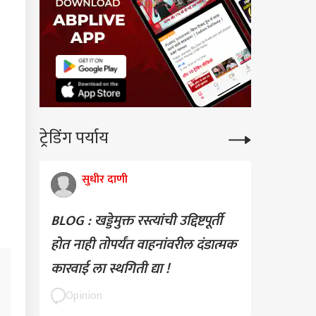
 ब्लॉकला पुन्हा मुदतवाढ;
एक्सप्रेस गाड्यांवर होणार
णाम
ट्रेडिंग पर्याय
सुधीर दाणी
BLOG : खड्डेमुक्त रस्त्यांची उद्दिष्टपूर्ती
होत नाही तोपर्यंत वाहनांवरील दंडात्मक
कारवाई ला स्थगिती द्या !
Opinion