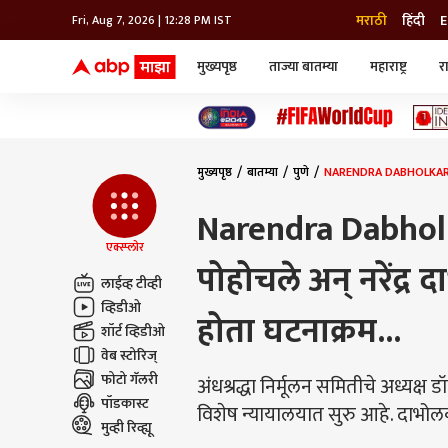
मराठी
हिंदी
E
Fri, Aug 7, 2026 | 12:28 PM IST
मुख्यपृष्ठ
ताज्या बातम्या
महाराष्ट्र
र
बातम्या
जॅाब माझा
लाईफ
भारत
महाराष्ट्र
टेक-गॅजेट
मुंबई
ऑटो
टेलिव्हिजन
विश्व
विश्व
मुख्यपृष्ठ
बातम्या
पुणे
NARENDRA DABHOLKAR CASE 
कोल्हापूर
पुणे
Narendra Dabholka
नवी मुंबई
अमरावती
एक्स्प्लोर
पोहोचले अन् नरेंद्
अहमदनगर
लाईव्ह टीव्ही
अकोला
व्हिडीओ
होता घटनाक्रम...
शॉर्ट व्हिडीओ
वेब स्टोरिज्
फोटो गॅलरी
अंधश्रद्धा निर्मूलन समितीचे अध्यक्ष
पॉडकास्ट
विशेष न्यायालयात सुरु आहे. दाभोलक
मुव्ही रिव्ह्यू