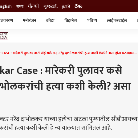
nglish
বাংলা
ਪੰਜਾਬੀ
ગુજરાતી
நாடு
దేశం
ाजकारण
मनोरंजन
क्रीडा
बिझनेस
भविष्य
लाईफस्टाईल
स्टाईल
क्राईम
व्यापार-उद्योग
ट्रेडिंग
ऑटो
: मारेकरी पुलावर कसे पोहोचले अन् नरेंद्र दाभोलकरांची हत्या कशी केली? असा होता घटनाक्रम...
r Case : मारेकरी पुलावर कसे
र दाभोलकरांची हत्या कशी केली? असा
 डॉक्टर नरेंद्र दाभोलकर यांच्या हत्येचा खटला पुण्यातील सीबीआयच्य
रांची हत्या कशी केली हे न्यायालयात सांगितलं आहे.