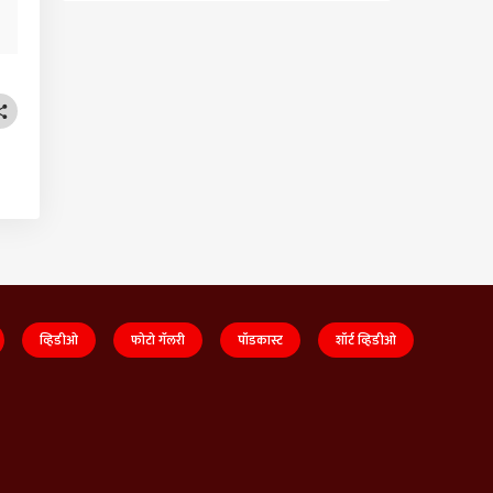
व्हिडीओ
फोटो गॅलरी
पॉडकास्ट
शॉर्ट व्हिडीओ