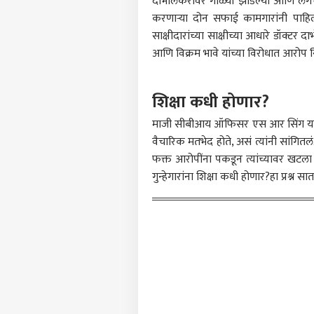
दाभोलकरांवर गोळ्या झाडल्या आणि लगे
करणाऱ्या दोन सफाई कामगारांनी पाहिलं 
साक्षीदारांच्या साक्षीच्या आधारे डॉक्ट
टॉप
हॅलो गेस्ट
आणि विक्रम भावे यांच्या विरोधात आरोप 
क्राईम
आमच्यासोबत जाहिरात करा
शिक्षा कधी होणार?
प्रायव्हसी पॉलिसी
संपर्क साधा
माजी सीबीआय ऑफिसर एस आर सिंग यांनी हत
करिअर
वैचारिक मतभेद होते, असं त्यांनी सांगित
मुंबई
फक्त आरोपींना पकडून त्यांच्यावर खटल
फीडबॅक
पुरु
गुन्हेगारांना शिक्षा कधी होणार?हा प्रश्न 
आमच्याबद्दल
मारह
पुणे
पाहत
मुंब
धडक
LOGIN
अपघा
धडकल