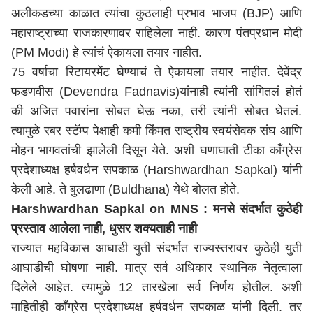
अलीकडच्या काळात त्यांचा कुठलाही प्रभाव भाजप (BJP) आणि
महाराष्ट्र
ाच्या राजकारणावर राहिलेला नाही. कारण
पंत
प्रधान
मोदी
(
PM Modi
)
हे
त्यांचं
ऐकायला तयार नाहीत.
75 वर्षाचा रिटायरमेंट घेण्याचं ते ऐकायला तयार नाहीत. देवेंद्र
फडणवीस (Devendra Fadnavis)यांनाही त्यांनी सांगितलं होतं
की अजित पवारांना सोबत घेऊ नका, तरी त्यांनी सोबत घेतलं.
त्यामुळे रबर स्टॅम्प पेक्षाही कमी किंमत राष्ट्रीय स्वयंसेवक संघ आणि
मोहन भागवतांची झालेली दिसून येते.
अशी
घणाघाती
टीका
काँग्रेस
प्रदेशाध्यक्ष हर्षवर्धन सपकाळ (Harshwardhan Sapkal) यां
नी
केली
आहे
.
ते
बुलढाणा
(Buldhana)
येथे
बोलत
होते
.
Harshwardhan Sapkal on MNS : मनसे
संदर्भात
कुठेही
प्रस्ताव आलेला नाही, धुसर शक्यताही नाही
राज्यात
महविकास आघाडी युती
संदर्भात
राज्यस्तरावर कुठेही युती
आघाडीची घोषणा नाही. मात्र सर्व अधिकार स्थानिक नेतृत्वाला
दिलेले आहेत.
त्यामुळे
12 तारखेला सर्व निर्णय होतील.
अशी
माहिती
ही
काँग्रेस प्रदेशाध्यक्ष हर्षवर्धन सपकाळ यां
नी
दिली
.
तर