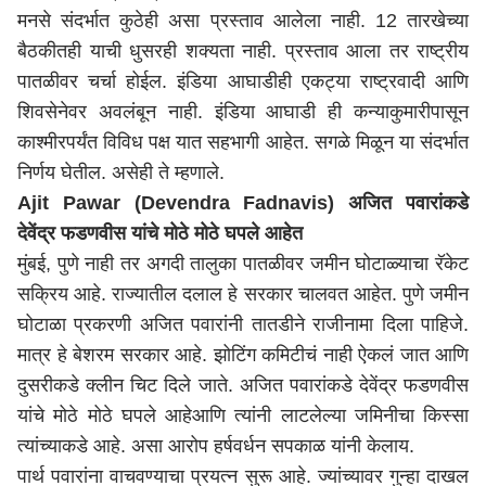
मनसे
संदर्भात
कुठेही असा प्रस्ताव आलेला नाही. 12 तारखेच्या
बैठकीतही याची धुसरही शक्यता नाही. प्रस्ताव आला तर राष्ट्रीय
पातळीवर चर्चा होईल. इंडिया आघाडीही एकट्या राष्ट्रवादी आणि
शिवसेनेवर अवलंबून नाही. इंडिया आघाडी ही कन्याकुमारीपासून
काश्मीरपर्यंत विविध पक्ष यात सहभागी आहेत. सगळे मिळून या संदर्भात
निर्णय घेतील.
असेही
ते
म्हणाले
.
Ajit Pawar (Devendra Fadnavis) अजित पवारांकडे
देवेंद्र फडणवीस यांचे मोठे मोठे घपले
आहेत
मुंबई, पुणे नाही तर अगदी तालुका पातळीवर जमीन घोटाळ्याचा रॅकेट
सक्रिय आहे. राज्यातील दलाल हे सरकार चालवत आहेत.
पुणे
जमीन
घोटाळा
प्रकरणी
अजित पवारांनी तातडीने राजीनामा दिला पाहिजे.
मात्र हे बेशरम सरकार आहे. झोटिंग कमिटी
चं
नाही
ऐकलं
जात आणि
दुसरीकडे क्लीन चिट दिले जाते. अजित पवारांकडे
देवेंद्र फडणवीस
यांचे मोठे मोठे घपले
आहे
आणि त्यांनी लाटलेल्या जमिनीचा किस्सा
त्यांच्याकडे आहे.
असा
आरोप
हर्षवर्धन सपकाळ यां
नी
केलाय
.
पार्थ पवारांना वाचवण्याचा प्रयत्न सुरू आहे. ज्यांच्यावर गुन्हा दाखल