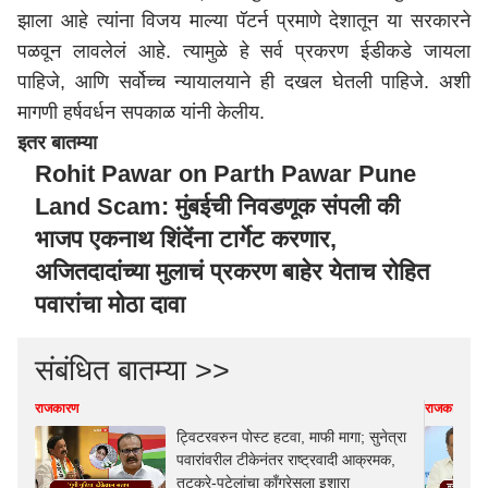
झाला आहे त्यांना विजय माल्या पॅटर्न प्रमाणे देशातून या सरकारने
पळवून लावलेलं आहे. त्यामुळे हे सर्व प्रकरण ईडीकडे जायला
पाहिजे,
आणि
सर्वोच्च न्यायालयाने ही दखल घेतली पाहिजे.
अशी
मागणी
हर्षवर्धन सपकाळ यां
नी
केलीय
.
इतर बातम्या
Rohit Pawar on Parth Pawar Pune
Land Scam: मुंबईची निवडणूक संपली की
भाजप एकनाथ शिंदेंना टार्गेट करणार,
अजितदादांच्या मुलाचं प्रकरण बाहेर येताच रोहित
पवारांचा मोठा दावा
संबंधित बातम्या >>
राजकारण
राजकारण
ट्विटरवरुन पोस्ट हटवा, माफी मागा; सुनेत्रा
पवारांवरील टीकेनंतर राष्ट्रवादी आक्रमक,
तटकरे-पटेलांचा काँग्रेसला इशारा