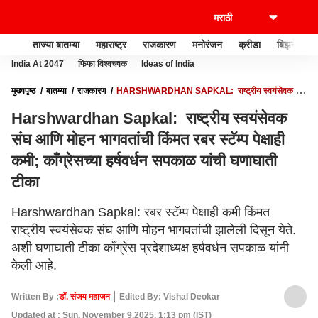
ताज्या बातम्या
महाराष्ट्र
राजकारण
मनोरंजन
क्रीडा
बिझनेस
India At 2047
फिफा विश्वचषक
Ideas of India
मुख्यपृष्ठ
बातम्या
राजकारण
HARSHWARDHAN SAPKAL: राष्ट्रीय स्वयंसेवक संघ
आणि मोहन भागवतांची किंमत रबर स्टॅम्प पेक्षाही कमी; काँग्रेसच्या हर्षवर्धन सपकाळ यांची घणाघाती
Harshwardhan Sapkal: राष्ट्रीय स्वयंसेवक
टीका
संघ आणि मोहन भागवतांची किंमत रबर स्टॅम्प पेक्षाही
कमी; काँग्रेसच्या हर्षवर्धन सपकाळ यांची घणाघाती
टीका
Harshwardhan Sapkal: रबर स्टॅम्प पेक्षाही कमी किंमत
राष्ट्रीय स्वयंसेवक संघ आणि मोहन भागवतांची झालेली दिसून येते.
अशी घणाघाती टीका काँग्रेस प्रदेशाध्यक्ष हर्षवर्धन सपकाळ यांनी
केली आहे.
Written By :
डॉ. संजय महाजन
Edited By: Vishal Deokar
Updated at : Sun, November 9,2025, 1:13 pm (IST)