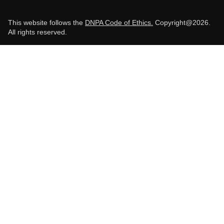
This website follows the
DNPA Code of Ethics.
Copyright@2026.
All rights reserved.