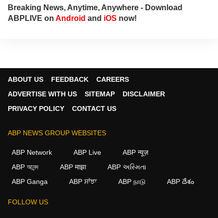
Breaking News, Anytime, Anywhere - Download
ABPLIVE on
Android
and
iOS
now!
ABOUT US
FEEDBACK
CAREERS
ADVERTISE WITH US
SITEMAP
DISCLAIMER
PRIVACY POLICY
CONTACT US
ABP NEWS GROUP WEBSITES
ABP Network
ABP Live
ABP न्यूज़
ABP আনন্দ
ABP माझा
ABP અસ્મિતા
ABP Ganga
ABP ਸਾਂਝਾ
ABP நாடு
ABP దేశం
FOLLOW US