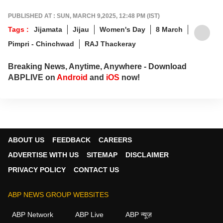
PUBLISHED AT : SUN, MARCH 9,2025, 12:48 PM (IST)
Tags :
Jijamata
Jijau
Women's Day
8 March
Pimpri - Chinchwad
RAJ Thackeray
Breaking News, Anytime, Anywhere - Download
ABPLIVE on
Android
and
iOS
now!
ABOUT US
FEEDBACK
CAREERS
ADVERTISE WITH US
SITEMAP
DISCLAIMER
PRIVACY POLICY
CONTACT US
ABP NEWS GROUP WEBSITES
ABP Network
ABP Live
ABP न्यूज़