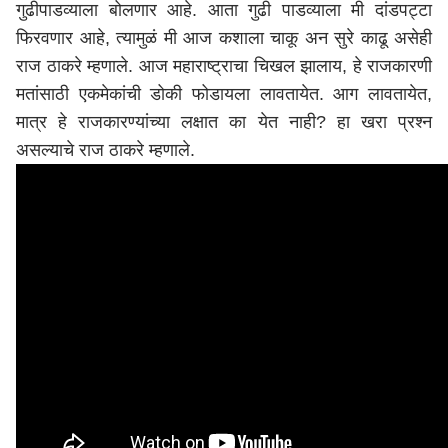
गुढीपाडव्याला बोलणार आहे. आता गुढी पाडव्याला मी दांडपट्टा
फिरवणार आहे, त्यामुळं मी आज कशाला चाकू अन सुरे काढू असेही
राज ठाकरे म्हणाले. आज
महाराष्ट्र
ाचा चिखल झालाय, हे राजकारणी
मतांसाठी एकमेकांची डोकी फोडायला लावतायेत. आग लावतायेत,
मात्र हे राजकारण्यांच्या लक्षात का येत नाही? हा खरा प्रश्न
असल्याचे राज ठाकरे म्हणाले.