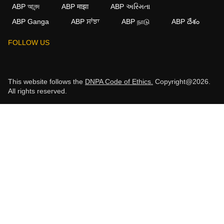
ABP আনন্দ
ABP माझा
ABP અસ્મિતા
ABP Ganga
ABP ਸਾਂਝਾ
ABP நாடு
ABP దేశం
FOLLOW US
This website follows the
DNPA Code of Ethics.
Copyright@2026.
All rights reserved.