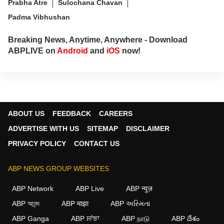
Prabha Atre
Sulochana Chavan
Padma Vibhushan
Breaking News, Anytime, Anywhere - Download
ABPLIVE on
Android
and
iOS
now!
ABOUT US
FEEDBACK
CAREERS
ADVERTISE WITH US
SITEMAP
DISCLAIMER
PRIVACY POLICY
CONTACT US
ABP NEWS GROUP WEBSITES
ABP Network
ABP Live
ABP न्यूज़
ABP আনন্দ
ABP माझा
ABP અસ્મિતા
ABP Ganga
ABP ਸਾਂਝਾ
ABP நாடு
ABP దేశం