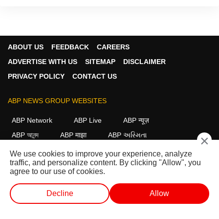
ABOUT US
FEEDBACK
CAREERS
ADVERTISE WITH US
SITEMAP
DISCLAIMER
PRIVACY POLICY
CONTACT US
ABP NEWS GROUP WEBSITES
ABP Network
ABP Live
ABP न्यूज़
ABP আনন্দ
ABP माझा
ABP અસ્મિતા
×
ABP Ganga
ABP ਸਾਂਝਾ
ABP நாடு
ABP దేశం
We use cookies to improve your experience, analyze
traffic, and personalize content. By clicking "Allow", you
FOLLOW US
agree to our use of cookies.
Decline
Allow
This website follows the
DNPA Code of Ethics.
Copyright@2026.
लाईव्ह टीव्ही
शॉर्ट व्हिडीओ
व्हिडीओ
पॉडकास्ट
All rights reserved.