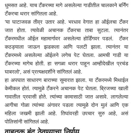
धुमसत आहे. याच टँकरच्या मागे असलेल्या गाडीतील चालकाने बर्निंग
टँकरचा थरार सांगितला आहे.
'या घाटाजवळ तीव्र उतार आहे. भरधाव वेगात हा ऑईलचा टँकर
जात होता. त्यावेळी अचानक टँकरचा ताबा सुटला. त्यानंतर
टँकरमधील ऑईल महामार्गावर असलेल्या होर्डिंगवर पडलं. टँकर
कठड्याला जाऊन झडकला आणि पलटी झाला. त्यानंतर या
टँकरमध्ये असलेल्या ऑईलने लगेच पेट घेतला. आमची गाडी या
टँकरच्या मागेच होती. हा सगळा थरार पाहून आम्हीदेखील प्रचंड
घाबरलो', असं प्रत्यक्षदर्शीने सांगितलं आहे.
हा अपघात साधारण बाराच्या सुमारात झाला. या टँकरमध्ये मिथाईल
केमीकल होतं. त्यामुळे टँकरने अचानक पेट घेतला. ब्रिजच्या खाली
गावातील प्रवासी होते. त्यांच्या कामासाठी जात असावे. लागलेल्या
आगीचा गोळा त्यांच्या अंगावर पडला त्यामुळे दोन मुलं आणि एक
महिला जखमी झाली आहे. तिघांवरही उपचार सुरु आहे, असं
पोलिसांनी सांगितलं आहे.
वाहतूक बंद ठेवण्याचा निर्णय