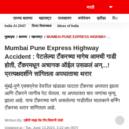
ताज्या बातम्या
महाराष्ट्र
राजकारण
मनोरंजन
क्रीडा
बिझनेस
India At 2047
फिफा विश्वचषक
Ideas of India
मुख्यपृष्ठ
बातम्या
महाराष्ट्र
MUMBAI PUNE EXPRESS HIGHWAY
ACCIDENT : पेटलेल्या टँकरच्या मागेच आमची गाडी होती, टँकरमधून अचानक ऑईल उसळलं
Mumbai Pune Express Highway
अन्...! प्रत्यक्षदर्शीने सांगितला अपघाताचा थरार
Accident : पेटलेल्या टँकरच्या मागेच आमची गाडी
होती, टँकरमधून अचानक ऑईल उसळलं अन्...!
प्रत्यक्षदर्शीने सांगितला अपघाताचा थरार
मुंबई-पुणे एक्सप्रेस वेवरील खंडाळा घाटात टँकरचा अपघात झाला
आणि टँकरने जागीच पेट घेतला. या अपघातात चार जणांचा मृत्यू
झाला आहे. याच टँकरच्या मागे असलेल्या गाडीतील चालकाने बर्निंग
टँकरचा थरार सांगितला आहे.
Written By :
एबीपी माझा वेब टीम
,
शिवानी पांढरे
Updated at : Tue, June 13,2023, 3:22 pm (IST)