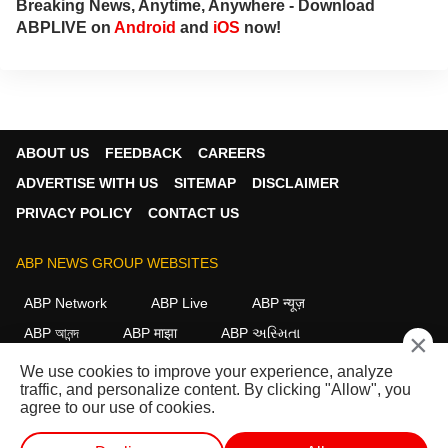
Breaking News, Anytime, Anywhere - Download
ABPLIVE on
Android
and
iOS
now!
ABOUT US
FEEDBACK
CAREERS
ADVERTISE WITH US
SITEMAP
DISCLAIMER
PRIVACY POLICY
CONTACT US
ABP NEWS GROUP WEBSITES
ABP Network
ABP Live
ABP न्यूज़
ABP আনন্দ
ABP माझा
ABP અસ્મિતા
×
ABP Ganga
ABP ਸਾਂਝਾ
ABP நாடு
ABP దేశం
We use cookies to improve your experience, analyze
traffic, and personalize content. By clicking "Allow", you
FOLLOW US
agree to our use of cookies.