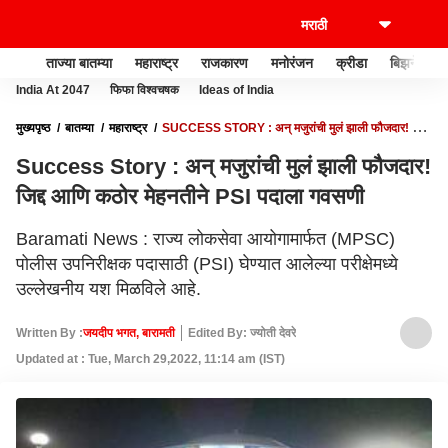
ताज्या बातम्या
महाराष्ट्र
राजकारण
मनोरंजन
क्रीडा
बिझनेस
India At 2047
फिफा विश्वचषक
Ideas of India
मुख्यपृष्ठ
बातम्या
महाराष्ट्र
SUCCESS STORY : अन् मजुरांची मुलं झाली फौजदार! जिद्द
आणि कठोर मेहनतीने PSI पदाला गवसणी
Success Story : अन् मजुरांची मुलं झाली फौजदार!
जिद्द आणि कठोर मेहनतीने PSI पदाला गवसणी
Baramati News : राज्य लोकसेवा आयोगामार्फत (MPSC)
पोलीस उपनिरीक्षक पदासाठी (PSI) घेण्यात आलेल्या परीक्षेमध्ये
उल्लेखनीय यश मिळविले आहे.
Written By :
जयदीप भगत, बारामती
Edited By: ज्योती देवरे
Updated at : Tue, March 29,2022, 11:14 am (IST)