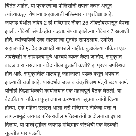
चिंतेत आहेत. या प्रकरणाचा पोलिसांनी तपास करत असून
त्यांच्याकडून येणाऱ्या अहवालाची मच्छिमारांना प्रतिक्षा आहे.
जयगड येथील नावेद 2 ही मच्छिमार नौका 26 ऑक्टोबरपासून बेपत्ता
झाली. नौकेशी संपर्क होत नव्हता. बेपत्ता झालेल्या नौकेवर 7 खलाशी
होते. त्यांच्यापैकी एका खलाशाचा मृतदेह सापडलाय. उर्वरित
सहाजणांचे मृतदेह अद्यापही सापडले नाहीत. बुडालेल्या नौकेचा एक
अवशेषही न सापडल्यामुळे आश्चर्य व्यक्त केला जातोय. समुद्रात
वादळ वारा नसताना नावेद नौका बुडाली कशी? हा प्रश्न उपस्थित
होत आहे. समुद्रातील मालवाहू जहाजाला धडक बसून अपघात
झाल्याची चर्चा आहे. यासंदर्भात उच्च व तंत्रशिक्षण मंत्री उदय सामंत
यांनीही जिल्हाधिकारी कार्यालयात एक महत्वपूर्ण बैठक घेतली. या
बैठकीत या नौकेचा पुन्हा तपास करण्याच्या सूचना त्यांनी दिल्या
होत्या. एक महिना उलटत आला तरी मच्छिमार नौकेचा पत्ता न
लागल्यामुळं जयगड परिसरातील मच्छिमारांनी आंदोलनाचा इशारा
दिलाय. या पार्श्वभूमीवर जयगड मच्छिमार संस्थेची एक बैठकही
नुकतीच पार पडली.