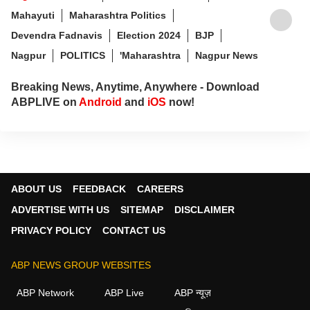
Mahayuti
Maharashtra Politics
Devendra Fadnavis
Election 2024
BJP
Nagpur
POLITICS
'Maharashtra
Nagpur News
Breaking News, Anytime, Anywhere - Download
ABPLIVE on
Android
and
iOS
now!
ABOUT US
FEEDBACK
CAREERS
ADVERTISE WITH US
SITEMAP
DISCLAIMER
PRIVACY POLICY
CONTACT US
ABP NEWS GROUP WEBSITES
ABP Network
ABP Live
ABP न्यूज़