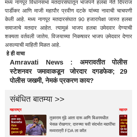
मध्य नागपूर विधानसभा मतदारसंघातून भाजपने हलबा नेते दिपराज
पार्डीकर आणि माजी महापौर प्रवीण दटके यांच्या नावाची चाचपणी
केली आहे. मध्य
नागपूर
मतदारसंघात 90 हजारापेक्षा जास्त हलबा
समाजाचे मतदार आहेत. त्यामुळं भाजप हलबा उमेदवार देण्याची
शक्यता वर्तवली जातेय. विजयाच्या निकषावर भाजप उमेदवार देणार
असल्याची माहिती मिळत आहे.
हे ही वाचा
Amravati News : अमरावतीत पोलीस
स्टेशनवर जमावाकडून जोरदार दगडफेक; 29
पोलीस जखमी, नेमकं प्रकरण काय?
संबंधित बातम्या >>
महाराष्ट्र
महाराष्ट्र
तुकाराम मुंढे आता दारू आणि बिअरमधील
भेसळ रोखणार; दारुच्या चवी संदर्भात मद्यपींचा
मध्यरात्री FDA ला कॉल