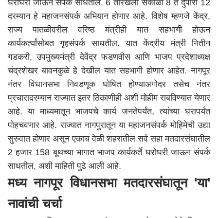
घरोघरी जाऊन संपर्क साधतील. 6 तारखेला सकाळी 8 ते दुपारी 12
दरम्यान हे महाजनसंपर्क अभियान होणार आहे. विशेष म्हणजे केंद्र,
राज्य पातळीवरील वरिष्ठ मंत्रीही यात सहभागी होऊन
कार्यकर्त्यांसोबत गृहसंपर्क साधतील. यात केंद्रीय मंत्री नितीन
गडकरी, उपमुख्यमंत्री
देवेंद्र फडणवीस
आणि भाजप प्रदेशाध्यक्ष
चंद्रशेखर बावनकुळे हे देखील यात सहभागी होणार आहेत. नागपूर
नंतर विधानसभा निवडणूक घोषित होण्याअगोदर तसेच नंतर
प्रचारादरम्यान राज्यात इतर ठिकाणीही अशी मोहीम राबविण्यात येणार
आहे. या माध्यमातून भाजपचे कार्य जनतेपर्यंत, त्यांच्या घरापर्यंत
पोहचवणार आहे. राज्यात नागपुरातून या महाजनसंपर्क मोहिमेची उद्या
सुरुवात होणार असून एकाच वेळी शहरातील सर्व सहा मतदारसंघातील
2 हजार 158 बूथच्या भागात भाजप कार्यकर्ते घरोघरी जाऊन संपर्क
साधतील, अशी माहिती पुढे आली आहे.
मध्य नागपूर विधानसभा मतदारसंघातून 'या'
नावांची चर्चा