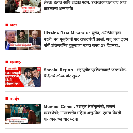
लेबल! हलाल आणि झटका मटण, राजकारणातला वाद आता
ताटातल्या अन्नापर्यंत
भारत
Ukraine Rare Minerals : युरोप, अमेरिकेनं हवा
भरली, पण युक्रेनची पार राखरांगोळी झाली, अन् आता ट्रम्प
यांनी झेलेन्स्कींना हुकूमशहा म्हणत फक्त 37 दिवसात
गुडघ्यावर आणले, दुर्मिळ खनिजांचा सौदा होणार!
महाराष्ट्र
Special Report : महायुतीत प्रतिसरकार! फडणवीस-
शिंदेंमध्ये कोल्ड वॉर सुरू?
क्राईम
Mumbai Crime : बेअब्रू लेकीसुनांची, लक्तरं
व्यवस्थेची; मायानगरीत महिला असुरक्षित, एकाच दिवशी
बलात्काराच्या चार घटना