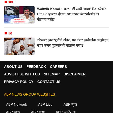
बीड
Walmik Karad : शरणागती आधी 'आका' बीडमध्येच?
CCTV व्हायरल होतात, पण तपास यंत्रणांपर्यंत का
पोहोचत नाही?
पुणे
स्टेजवर एका खुर्चीचं 'अंतर', पण नंतर एकमेकांना अनुमोदन;
पवार काका-पुतण्यांमध्ये चाललंय काय?
ABOUT US
FEEDBACK
CAREERS
ADVERTISE WITH US
SITEMAP
DISCLAIMER
PRIVACY POLICY
CONTACT US
ABP NEWS GROUP WEBSITES
ABP Network
ABP Live
ABP न्यूज़
ABP আনন্দ
ABP माझा
ABP અસ્મિતા