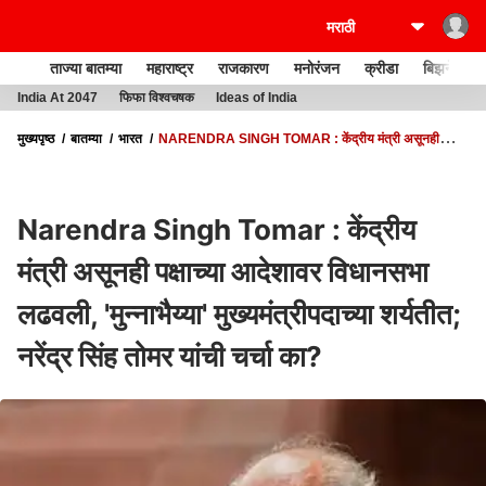
ताज्या बातम्या
महाराष्ट्र
राजकारण
मनोरंजन
क्रीडा
बिझनेस
India At 2047
फिफा विश्वचषक
Ideas of India
मुख्यपृष्ठ
बातम्या
भारत
NARENDRA SINGH TOMAR : केंद्रीय मंत्री असूनही
पक्षाच्या आदेशावर विधानसभा लढवली, 'मुन्नाभैय्या' मुख्यमंत्रीपदाच्या शर्यतीत; नरेंद्र सिंह तोमर यांची
चर्चा का?
Narendra Singh Tomar : केंद्रीय
मंत्री असूनही पक्षाच्या आदेशावर विधानसभा
लढवली, 'मुन्नाभैय्या' मुख्यमंत्रीपदाच्या शर्यतीत;
नरेंद्र सिंह तोमर यांची चर्चा का?